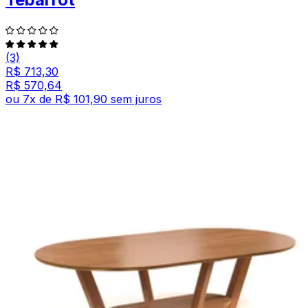
(3)
R$ 713,30
R$ 570,64
ou
7
x de
R$ 101,90
sem juros