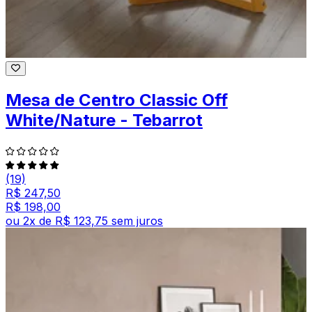
Mesa de Centro Classic Off
White/Nature - Tebarrot
(19)
R$ 247,50
R$ 198,00
ou
2
x de
R$ 123,75
sem juros