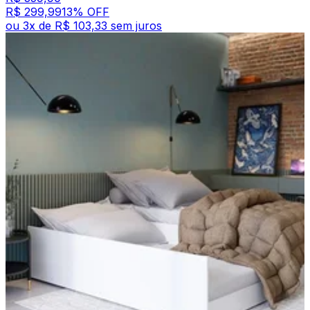
R$ 299,99
13
% OFF
ou
3
x de
R$ 103,33
sem juros