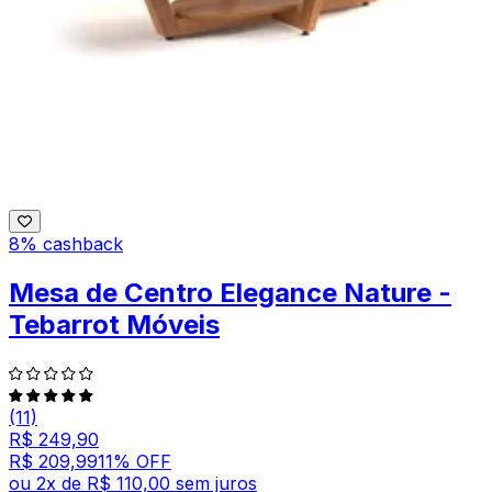
8% cashback
Mesa de Centro Elegance Nature -
Tebarrot Móveis
(11)
R$ 249,90
R$ 209,99
11
% OFF
ou
2
x de
R$ 110,00
sem juros