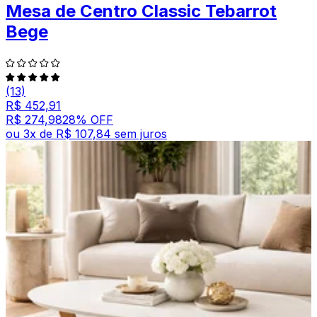
Mesa de Centro Classic Tebarrot
Bege
(13)
R$ 452,91
R$ 274,98
28
% OFF
ou
3
x de
R$ 107,84
sem juros