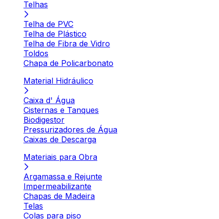
Telhas
Telha de PVC
Telha de Plástico
Telha de Fibra de Vidro
Toldos
Chapa de Policarbonato
Material Hidráulico
Caixa d' Água
Cisternas e Tanques
Biodigestor
Pressurizadores de Água
Caixas de Descarga
Materiais para Obra
Argamassa e Rejunte
Impermeabilizante
Chapas de Madeira
Telas
Colas para piso