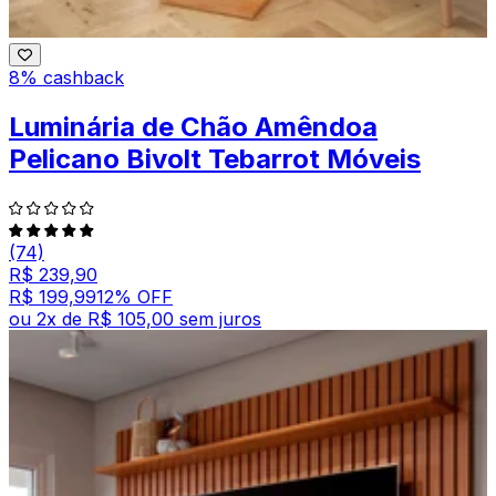
8% cashback
Luminária de Chão Amêndoa
Pelicano Bivolt Tebarrot Móveis
(74)
R$ 239,90
R$ 199,99
12
% OFF
ou
2
x de
R$ 105,00
sem juros