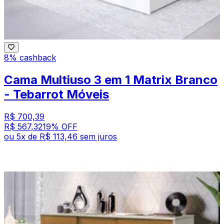
8% cashback
Cama Multiuso 3 em 1 Matrix Branco
- Tebarrot Móveis
R$ 700,39
R$ 567,32
19
% OFF
ou
5
x de
R$ 113,46
sem juros