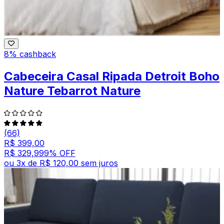
8% cashback
Cabeceira Casal Ripada Detroit Boho
Nature Tebarrot Nature
(66)
R$ 399,00
R$ 329,99
9
% OFF
ou
3
x de
R$ 120,00
sem juros