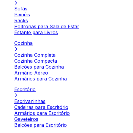
Sofás
Painéis
Racks
Poltronas para Sala de Estar
Estante para Livros
Cozinha
Cozinha Completa
Cozinha Compacta
Balcões para Cozinha
Armário Aéreo
Armários para Cozinha
Escritório
Escrivaninhas
Cadeiras para Escritório
Armários para Escritório
Gaveteiros
Balcões para Escritório