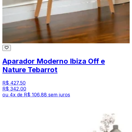
Aparador Moderno Ibiza Off e
Nature Tebarrot
R$ 427,50
R$ 342,00
ou
4
x de
R$ 106,88
sem juros