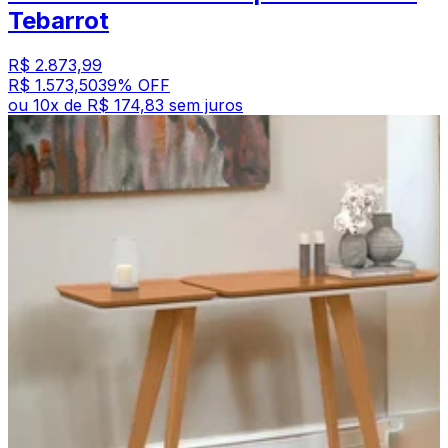
Tebarrot
R$ 2.873,99
R$ 1.573,50
39
% OFF
ou
10
x de
R$ 174,83
sem juros