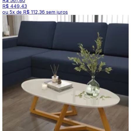
R$ 561,80
R$ 449,43
ou
5
x de
R$ 112,36
sem juros