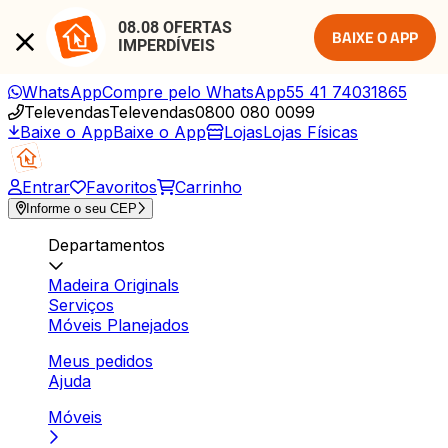
08.08 OFERTAS 
BAIXE O APP
IMPERDÍVEIS
WhatsApp
Compre pelo WhatsApp
55 41 74031865
Televendas
Televendas
0800 080 0099
Baixe o App
Baixe o App
Lojas
Lojas Físicas
Entrar
Favoritos
Carrinho
Informe o seu CEP
Departamentos
Madeira Originals
Serviços
Móveis Planejados
Meus pedidos
Ajuda
Móveis