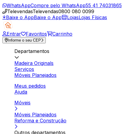
WhatsApp
Compre pelo WhatsApp
55 41 74031865
Televendas
Televendas
0800 080 0099
Baixe o App
Baixe o App
Lojas
Lojas Físicas
Entrar
Favoritos
Carrinho
Informe o seu CEP
Departamentos
Madeira Originals
Serviços
Móveis Planejados
Meus pedidos
Ajuda
Móveis
Móveis Planejados
Reforma e Construção
Outros departamentos