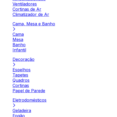
Ventiladores
Cortinas de Ar
Climatizador de Ar
Cama, Mesa e Banho
Cama
Mesa
Banho
Infantil
Decoração
Espelhos
Tapetes
Quadros
Cortinas
Papel de Parede
Eletrodomésticos
Geladeira
Fogão