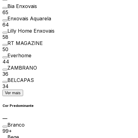
Bia Enxovais
65
Enxovais Aquarela
64
Lilly Home Enxovais
58
RT MAGAZINE
50
Everhome
44
ZAMBRANO
36
BELCAPAS
34
Ver mais
Cor Predominante
Branco
99+
Bege