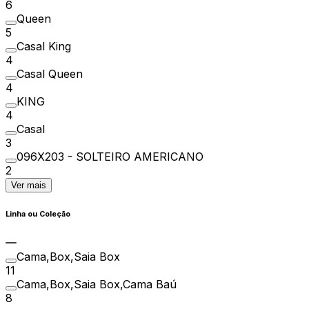
6
Queen
5
Casal King
4
Casal Queen
4
KING
4
Casal
3
096X203 - SOLTEIRO AMERICANO
2
Ver mais
Linha ou Coleção
Cama,Box,Saia Box
11
Cama,Box,Saia Box,Cama Baú
8