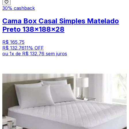
30% cashback
Cama Box Casal Simples Matelado
Preto 138x188x28
R$ 165,75
R$ 132,76
11
% OFF
ou
1
x de
R$ 132,76
sem juros