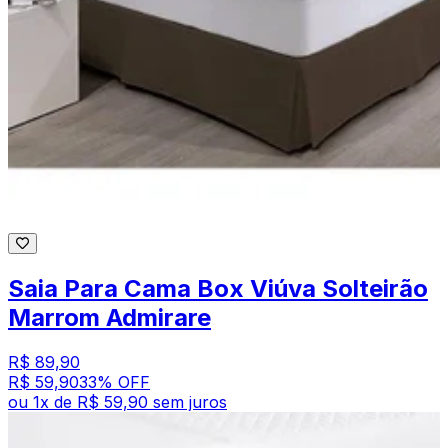
Saia Para Cama Box Viúva Solteirão
Marrom Admirare
R$ 89,90
R$ 59,90
33
% OFF
ou
1
x de
R$ 59,90
sem juros