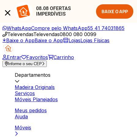
08.08 OFERTAS 
BAIXE O APP
IMPERDÍVEIS
WhatsApp
Compre pelo WhatsApp
55 41 74031865
Televendas
Televendas
0800 080 0099
Baixe o App
Baixe o App
Lojas
Lojas Físicas
Entrar
Favoritos
Carrinho
Informe o seu CEP
Departamentos
Madeira Originals
Serviços
Móveis Planejados
Meus pedidos
Ajuda
Móveis