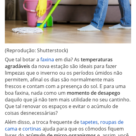
(Reprodução: Shutterstock)
Que tal botar a
faxina
em dia? As
temperaturas
agradáveis
da nova estação são ideais para fazer
limpezas que o inverno ou os períodos úmidos não
permitem, afinal os dias são normalmente mais
frescos e contam com a presença do sol. E para uma
boa faxina, nada como um
momento de desapego
daquilo que já não tem mais utilidade no seu cantinho.
Que tal renovar os espaços e evitar o acúmulo de
coisas desnecessárias?
Além disso, a troca frequente de
tapetes
,
roupas de
cama
e
cortinas
ajuda para que os cômodos fiquem
livres do
acúmulo de micro-organismos
e, assim, você