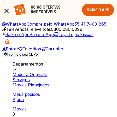
08.08 OFERTAS 
BAIXE O APP
IMPERDÍVEIS
WhatsApp
Compre pelo WhatsApp
55 41 74031865
Televendas
Televendas
0800 080 0099
Baixe o App
Baixe o App
Lojas
Lojas Físicas
Entrar
Favoritos
Carrinho
Informe o seu CEP
Departamentos
Madeira Originals
Serviços
Móveis Planejados
Meus pedidos
Ajuda
Móveis