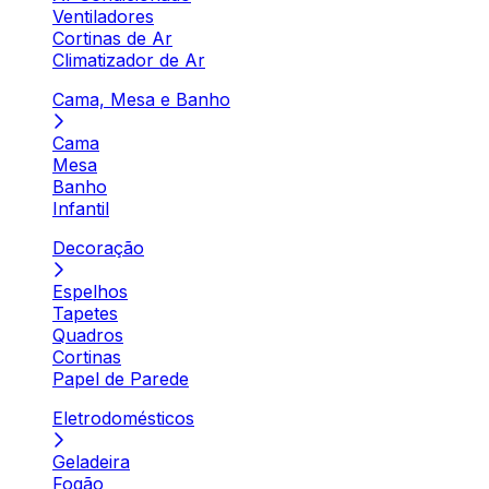
Ventiladores
Cortinas de Ar
Climatizador de Ar
Cama, Mesa e Banho
Cama
Mesa
Banho
Infantil
Decoração
Espelhos
Tapetes
Quadros
Cortinas
Papel de Parede
Eletrodomésticos
Geladeira
Fogão