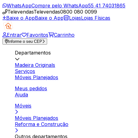
WhatsApp
Compre pelo WhatsApp
55 41 74031865
Televendas
Televendas
0800 080 0099
Baixe o App
Baixe o App
Lojas
Lojas Físicas
Entrar
Favoritos
Carrinho
Informe o seu CEP
Departamentos
Madeira Originals
Serviços
Móveis Planejados
Meus pedidos
Ajuda
Móveis
Móveis Planejados
Reforma e Construção
Outros departamentos