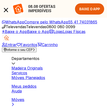
08.08 OFERTAS 
BAIXE O APP
IMPERDÍVEIS
WhatsApp
Compre pelo WhatsApp
55 41 74031865
Televendas
Televendas
0800 080 0099
Baixe o App
Baixe o App
Lojas
Lojas Físicas
Entrar
Favoritos
Carrinho
Informe o seu CEP
Departamentos
Madeira Originals
Serviços
Móveis Planejados
Meus pedidos
Ajuda
Móveis