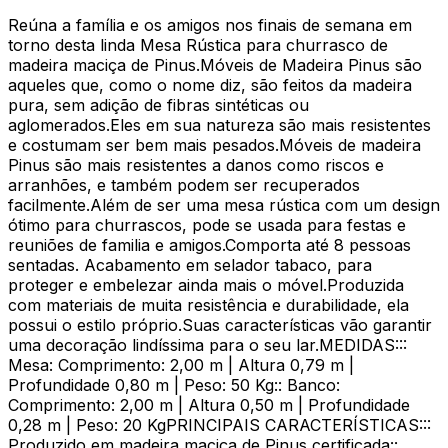
Reúna a família e os amigos nos finais de semana em
torno desta linda Mesa Rústica para churrasco de
madeira maciça de Pinus.Móveis de Madeira Pinus são
aqueles que, como o nome diz, são feitos da madeira
pura, sem adição de fibras sintéticas ou
aglomerados.Eles em sua natureza são mais resistentes
e costumam ser bem mais pesados.Móveis de madeira
Pinus são mais resistentes a danos como riscos e
arranhões, e também podem ser recuperados
facilmente.Além de ser uma mesa rústica com um design
ótimo para churrascos, pode se usada para festas e
reuniões de familia e amigos.Comporta até 8 pessoas
sentadas. Acabamento em selador tabaco, para
proteger e embelezar ainda mais o móvel.Produzida
com materiais de muita resistência e durabilidade, ela
possui o estilo próprio.Suas características vão garantir
uma decoração lindíssima para o seu lar.MEDIDAS:::
Mesa: Comprimento: 2,00 m | Altura 0,79 m |
Profundidade 0,80 m | Peso: 50 Kg:: Banco:
Comprimento: 2,00 m | Altura 0,50 m | Profundidade
0,28 m | Peso: 20 KgPRINCIPAIS CARACTERÍSTICAS:::
Produzido em madeira maciça de Pinus certificada::