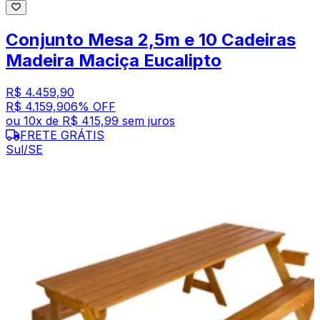
Conjunto Mesa 2,5m e 10 Cadeiras
Madeira Maciça Eucalipto
R$ 4.459,90
R$ 4.159,90
6
% OFF
ou
10
x de
R$ 415,99
sem juros
FRETE GRÁTIS
Sul/SE