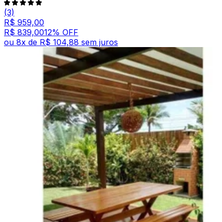
(3)
R$ 959,00
R$ 839,00
12
% OFF
ou
8
x de
R$ 104,88
sem juros