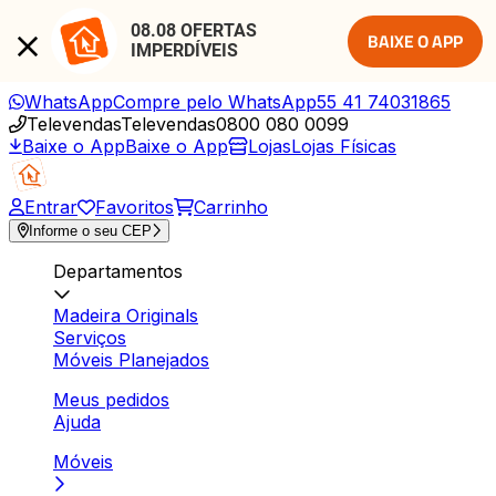
08.08 OFERTAS 
BAIXE O APP
IMPERDÍVEIS
WhatsApp
Compre pelo WhatsApp
55 41 74031865
Televendas
Televendas
0800 080 0099
Baixe o App
Baixe o App
Lojas
Lojas Físicas
Entrar
Favoritos
Carrinho
Informe o seu CEP
Departamentos
Madeira Originals
Serviços
Móveis Planejados
Meus pedidos
Ajuda
Móveis