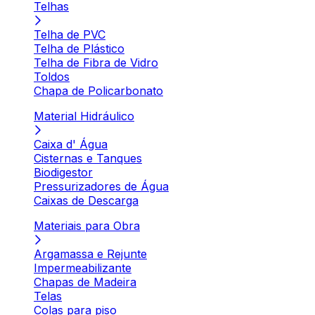
Telhas
Telha de PVC
Telha de Plástico
Telha de Fibra de Vidro
Toldos
Chapa de Policarbonato
Material Hidráulico
Caixa d' Água
Cisternas e Tanques
Biodigestor
Pressurizadores de Água
Caixas de Descarga
Materiais para Obra
Argamassa e Rejunte
Impermeabilizante
Chapas de Madeira
Telas
Colas para piso