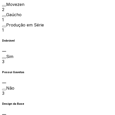
Movezen
2
Gaúcho
1
Produção em Série
1
Dobrável
Sim
3
Possui Gavetas
Não
3
Design da Base