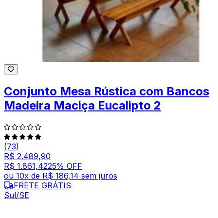
Conjunto Mesa Rústica com Bancos
Madeira Maciça Eucalipto 2
(73)
R$ 2.489,90
R$ 1.861,42
25
% OFF
ou
10
x de
R$ 186,14
sem juros
FRETE GRÁTIS
Sul/SE