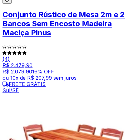
Conjunto Rústico de Mesa 2m e 2
Bancos Sem Encosto Madeira
Maciça Pinus
(4)
R$ 2.479,90
R$ 2.079,90
16
% OFF
ou
10
x de
R$ 207,99
sem juros
FRETE GRÁTIS
Sul/SE