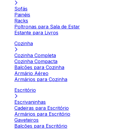
Sofás
Painéis
Racks
Poltronas para Sala de Estar
Estante para Livros
Cozinha
Cozinha Completa
Cozinha Compacta
Balcões para Cozinha
Armário Aéreo
Armários para Cozinha
Escritório
Escrivaninhas
Cadeiras para Escritório
Armários para Escritório
Gaveteiros
Balcões para Escritório