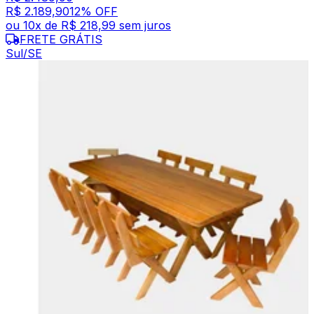
R$ 2.189,90
12
% OFF
ou
10
x de
R$ 218,99
sem juros
FRETE GRÁTIS
Sul/SE