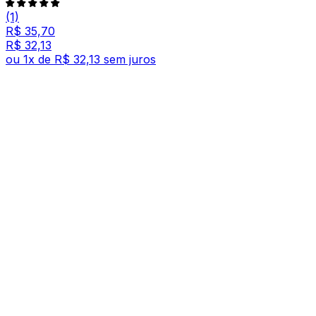
(1)
R$ 35,70
R$ 32,13
ou
1
x de
R$ 32,13
sem juros