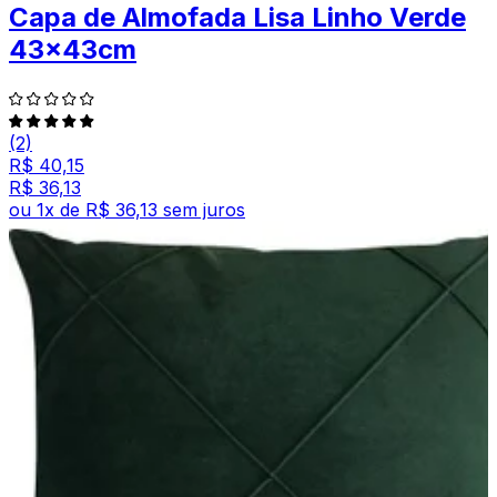
Capa de Almofada Lisa Linho Verde
43x43cm
(2)
R$ 40,15
R$ 36,13
ou
1
x de
R$ 36,13
sem juros