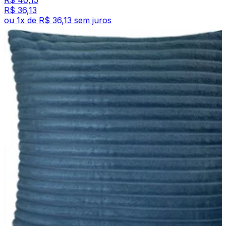
R$ 40,15
R$ 36,13
ou
1
x de
R$ 36,13
sem juros