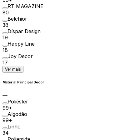
RT MAGAZINE
80
Belchior
38
Díspar Design
19
Happy Line
18
Joy Decor
17
Ver mais
Material Principal Decor
Poliéster
99+
Algodão
99+
Linho
34
Poliamida