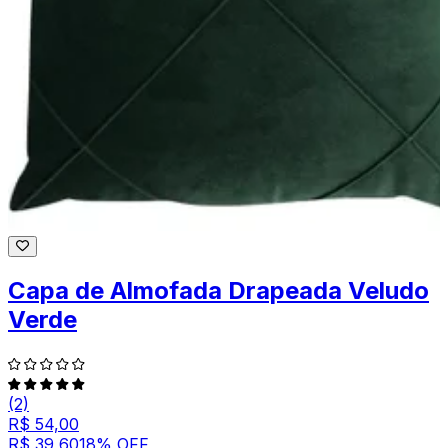
Capa de Almofada Drapeada Veludo
Verde
(2)
R$ 54,00
R$ 39,60
18
% OFF