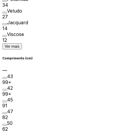
34
Veludo
27
Jacquard
14
Viscose
12
Ver mais
Comprimento (cm)
43
99+
42
99+
45
91
47
82
50
62