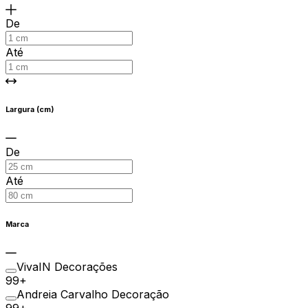
De
Até
Largura (cm)
De
Até
Marca
VivaIN Decorações
99+
Andreia Carvalho Decoração
99+