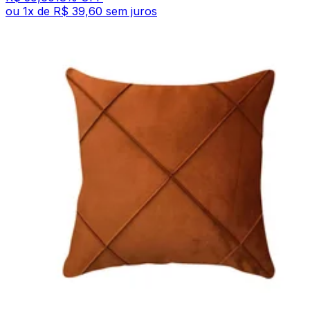
ou
1
x de
R$ 39,60
sem juros