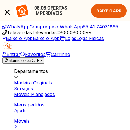
08.08 OFERTAS 
BAIXE O APP
IMPERDÍVEIS
WhatsApp
Compre pelo WhatsApp
55 41 74031865
Televendas
Televendas
0800 080 0099
Baixe o App
Baixe o App
Lojas
Lojas Físicas
Entrar
Favoritos
Carrinho
Informe o seu CEP
Departamentos
Madeira Originals
Serviços
Móveis Planejados
Meus pedidos
Ajuda
Móveis