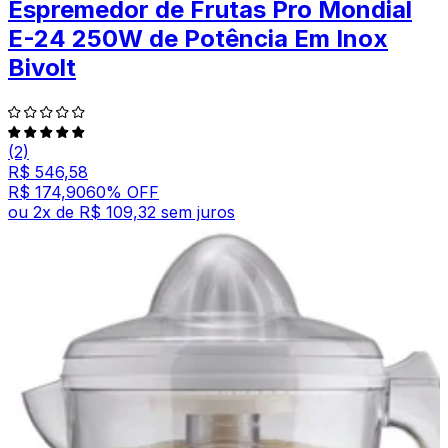
Espremedor de Frutas Pro Mondial
E-24 250W de Potência Em Inox
Bivolt
(2)
R$ 546,58
R$ 174,90
60
% OFF
ou
2
x de
R$ 109,32
sem juros