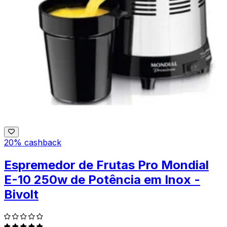
20% cashback
Espremedor de Frutas Pro Mondial
E-10 250w de Potência em Inox -
Bivolt