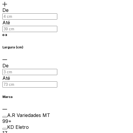
De
Até
Largura (cm)
De
Até
Marca
A.R Variedades MT
99+
KD Eletro
17