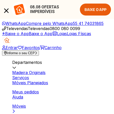
08.08 OFERTAS 
BAIXE O APP
IMPERDÍVEIS
WhatsApp
Compre pelo WhatsApp
55 41 74031865
Televendas
Televendas
0800 080 0099
Baixe o App
Baixe o App
Lojas
Lojas Físicas
Entrar
Favoritos
Carrinho
Informe o seu CEP
Departamentos
Madeira Originals
Serviços
Móveis Planejados
Meus pedidos
Ajuda
Móveis