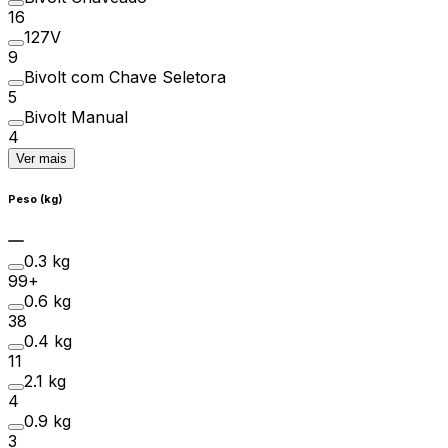
16
127V
9
Bivolt com Chave Seletora
5
Bivolt Manual
4
Ver mais
Peso (kg)
0.3 kg
99+
0.6 kg
38
0.4 kg
11
2.1 kg
4
0.9 kg
3