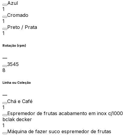
Azul
1
Cromado
1
Preto / Prata
1
Rotação (rpm)
3545
8
Linha ou Coleção
Chá e Café
1
Espremedor de frutas acabamento em inox cj1000
bclak decker
1
Máquina de fazer suco espremedor de frutas