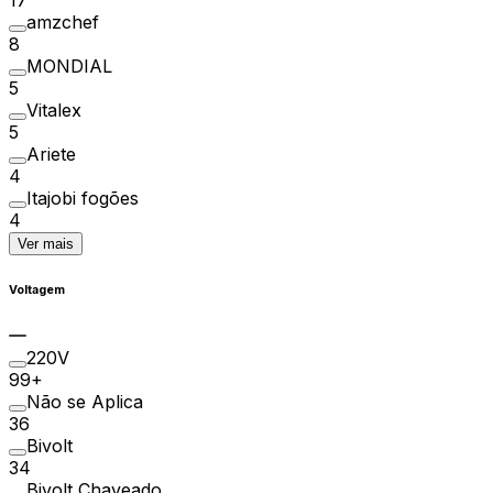
amzchef
8
MONDIAL
5
Vitalex
5
Ariete
4
Itajobi fogões
4
Ver mais
Voltagem
220V
99+
Não se Aplica
36
Bivolt
34
Bivolt Chaveado