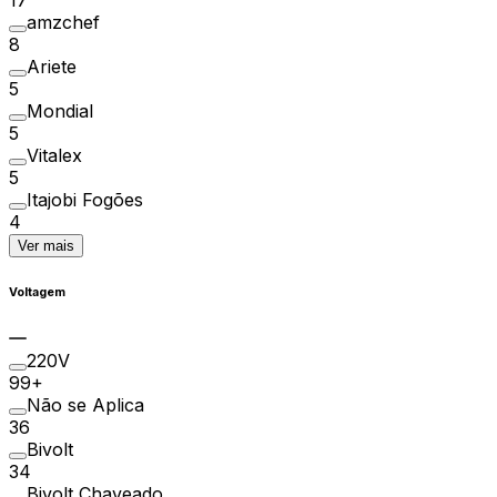
amzchef
8
Ariete
5
Mondial
5
Vitalex
5
Itajobi Fogões
4
Ver mais
Voltagem
220V
99+
Não se Aplica
36
Bivolt
34
Bivolt Chaveado