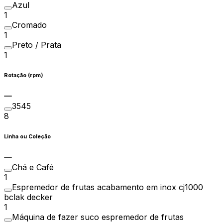
Azul
1
Cromado
1
Preto / Prata
1
Rotação (rpm)
3545
8
Linha ou Coleção
Chá e Café
1
Espremedor de frutas acabamento em inox cj1000
bclak decker
1
Máquina de fazer suco espremedor de frutas