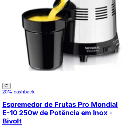
20% cashback
Espremedor de Frutas Pro Mondial
E-10 250w de Potência em Inox -
Bivolt