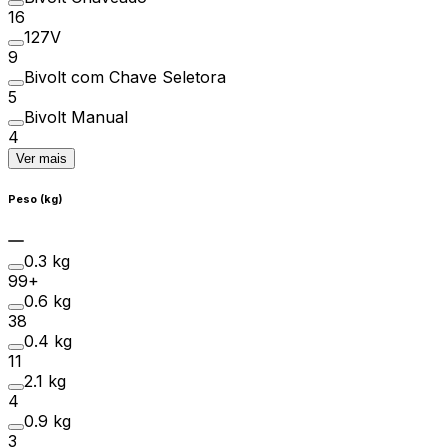
16
127V
9
Bivolt com Chave Seletora
5
Bivolt Manual
4
Ver mais
Peso (kg)
0.3 kg
99+
0.6 kg
38
0.4 kg
11
2.1 kg
4
0.9 kg
3