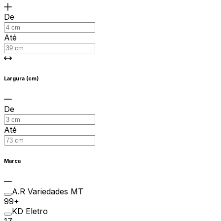
De
Até
Largura (cm)
De
Até
Marca
A.R Variedades MT
99+
KD Eletro
17