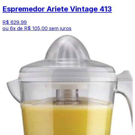
Espremedor Ariete Vintage 413
R$ 629,99
ou
6
x de
R$ 105,00
sem juros