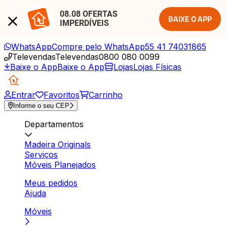
08.08 OFERTAS 
BAIXE O APP
IMPERDÍVEIS
WhatsApp
Compre pelo WhatsApp
55 41 74031865
Televendas
Televendas
0800 080 0099
Baixe o App
Baixe o App
Lojas
Lojas Físicas
Entrar
Favoritos
Carrinho
Informe o seu CEP
Departamentos
Madeira Originals
Serviços
Móveis Planejados
Meus pedidos
Ajuda
Móveis