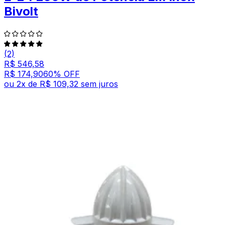
Bivolt
(2)
R$ 546,58
R$ 174,90
60
% OFF
ou
2
x de
R$ 109,32
sem juros