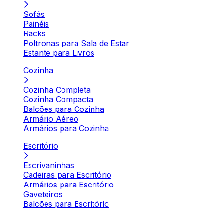
Sofás
Painéis
Racks
Poltronas para Sala de Estar
Estante para Livros
Cozinha
Cozinha Completa
Cozinha Compacta
Balcões para Cozinha
Armário Aéreo
Armários para Cozinha
Escritório
Escrivaninhas
Cadeiras para Escritório
Armários para Escritório
Gaveteiros
Balcões para Escritório