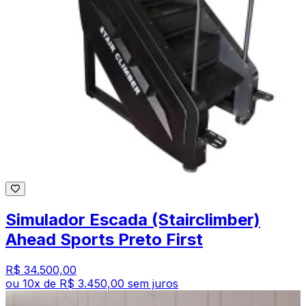
Simulador Escada (Stairclimber)
Ahead Sports Preto First
R$ 34.500,00
ou
10
x de
R$ 3.450,00
sem juros