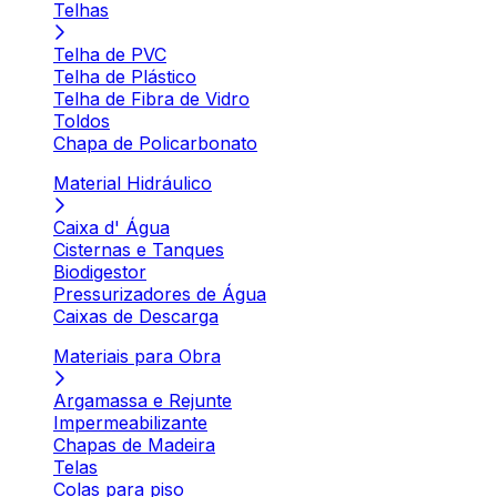
Telhas
Telha de PVC
Telha de Plástico
Telha de Fibra de Vidro
Toldos
Chapa de Policarbonato
Material Hidráulico
Caixa d' Água
Cisternas e Tanques
Biodigestor
Pressurizadores de Água
Caixas de Descarga
Materiais para Obra
Argamassa e Rejunte
Impermeabilizante
Chapas de Madeira
Telas
Colas para piso