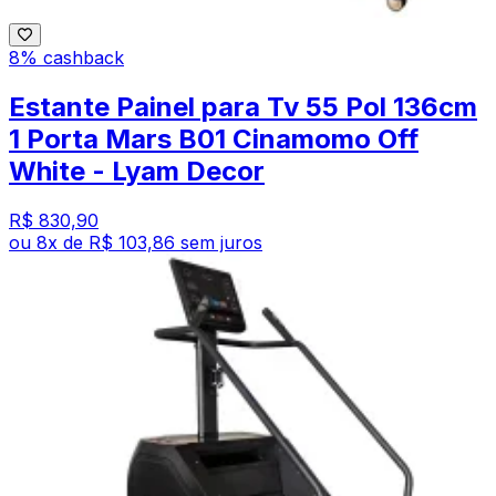
8% cashback
Estante Painel para Tv 55 Pol 136cm
1 Porta Mars B01 Cinamomo Off
White - Lyam Decor
R$ 830,90
ou
8
x de
R$ 103,86
sem juros