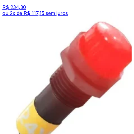
R$ 234,30
ou
2
x de
R$ 117,15
sem juros