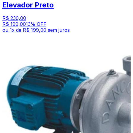
Elevador Preto
R$ 230,00
R$ 199,00
13
% OFF
ou
1
x de
R$ 199,00
sem juros