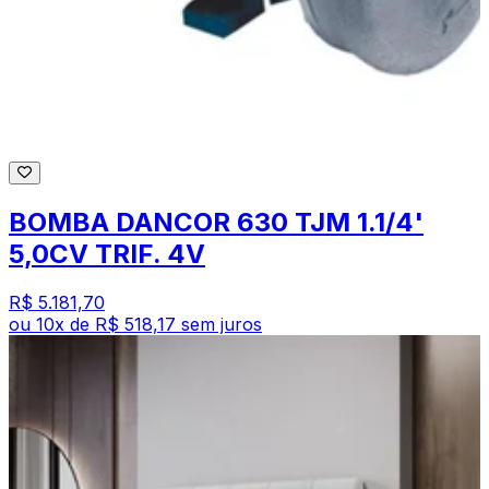
BOMBA DANCOR 630 TJM 1.1/4'
5,0CV TRIF. 4V
R$ 5.181,70
ou
10
x de
R$ 518,17
sem juros