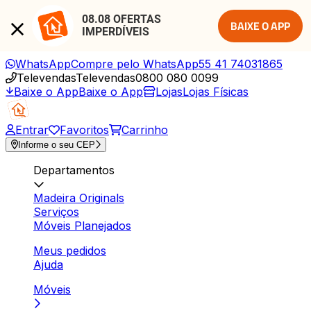
08.08 OFERTAS 
BAIXE O APP
IMPERDÍVEIS
WhatsApp
Compre pelo WhatsApp
55 41 74031865
Televendas
Televendas
0800 080 0099
Baixe o App
Baixe o App
Lojas
Lojas Físicas
Entrar
Favoritos
Carrinho
Informe o seu CEP
Departamentos
Madeira Originals
Serviços
Móveis Planejados
Meus pedidos
Ajuda
Móveis