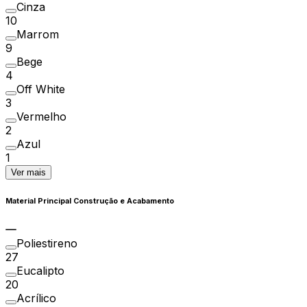
Cinza
10
Marrom
9
Bege
4
Off White
3
Vermelho
2
Azul
1
Ver mais
Material Principal Construção e Acabamento
Poliestireno
27
Eucalipto
20
Acrílico