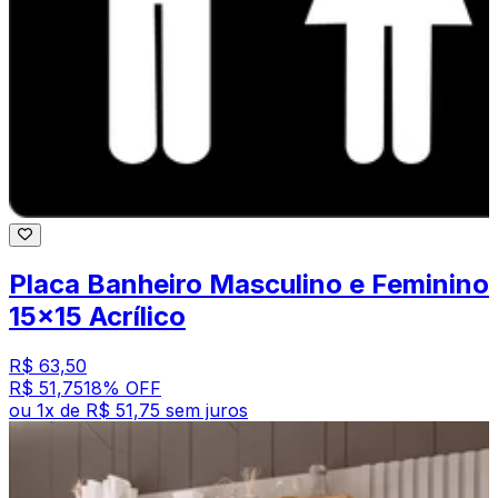
Placa Banheiro Masculino e Feminino
15x15 Acrílico
R$ 63,50
R$ 51,75
18
% OFF
ou
1
x de
R$ 51,75
sem juros