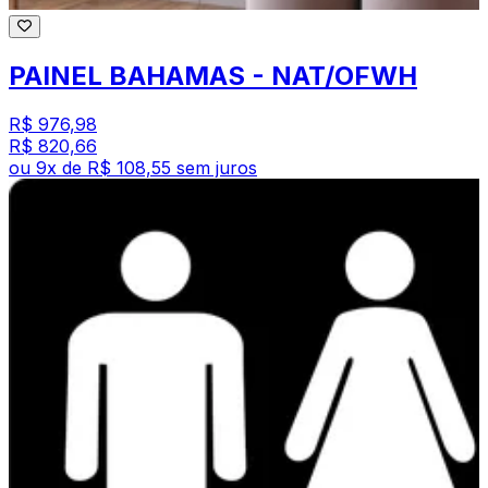
PAINEL BAHAMAS - NAT/OFWH
R$ 976,98
R$ 820,66
ou
9
x de
R$ 108,55
sem juros