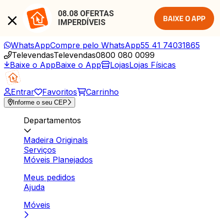
08.08 OFERTAS 
BAIXE O APP
IMPERDÍVEIS
WhatsApp
Compre pelo WhatsApp
55 41 74031865
Televendas
Televendas
0800 080 0099
Baixe o App
Baixe o App
Lojas
Lojas Físicas
Entrar
Favoritos
Carrinho
Informe o seu CEP
Departamentos
Madeira Originals
Serviços
Móveis Planejados
Meus pedidos
Ajuda
Móveis