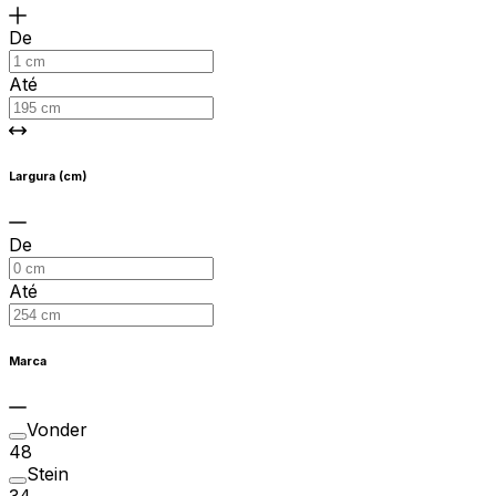
De
Até
Largura (cm)
De
Até
Marca
Vonder
48
Stein
34