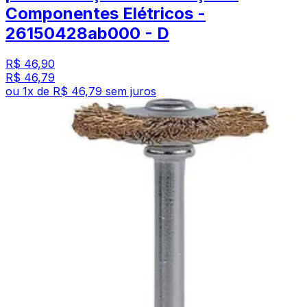
Componentes Elétricos -
26150428ab000 - D
R$ 46,90
R$ 46,79
ou
1
x de
R$ 46,79
sem juros