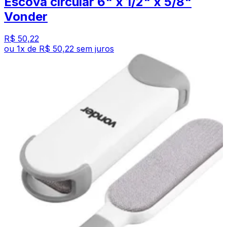
Escova circular 6" x 1/2" x 5/8"
Vonder
R$ 50,22
ou
1
x de
R$ 50,22
sem juros