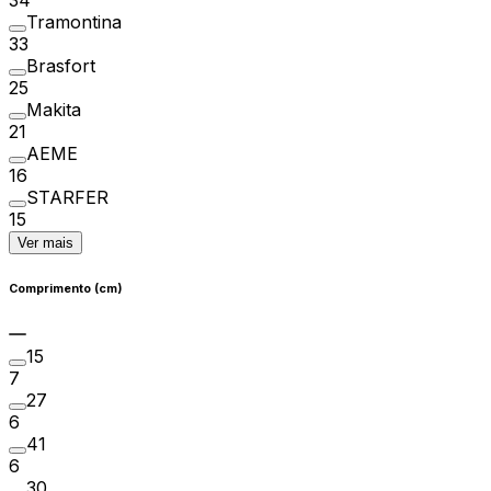
Tramontina
33
Brasfort
25
Makita
21
AEME
16
STARFER
15
Ver mais
Comprimento (cm)
15
7
27
6
41
6
30