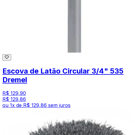
Escova de Latão Circular 3/4" 535
Dremel
R$ 129,90
R$ 129,86
ou
1
x de
R$ 129,86
sem juros