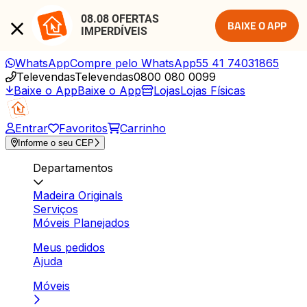
08.08 OFERTAS 
BAIXE O APP
IMPERDÍVEIS
WhatsApp
Compre pelo WhatsApp
55 41 74031865
Televendas
Televendas
0800 080 0099
Baixe o App
Baixe o App
Lojas
Lojas Físicas
Entrar
Favoritos
Carrinho
Informe o seu CEP
Departamentos
Madeira Originals
Serviços
Móveis Planejados
Meus pedidos
Ajuda
Móveis