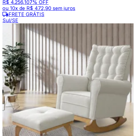
R$ 4.256,10
7
% OFF
ou
10
x de
R$ 472,90
sem juros
FRETE GRÁTIS
Sul/SE