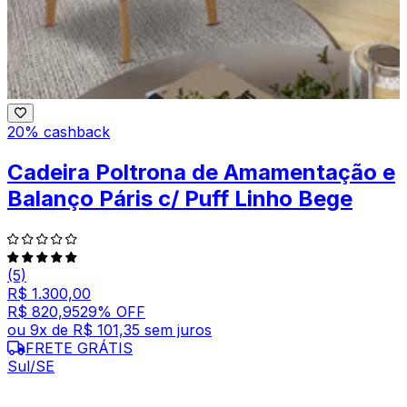
20% cashback
Cadeira Poltrona de Amamentação e
Balanço Páris c/ Puff Linho Bege
(5)
R$ 1.300,00
R$ 820,95
29
% OFF
ou
9
x de
R$ 101,35
sem juros
FRETE GRÁTIS
Sul/SE