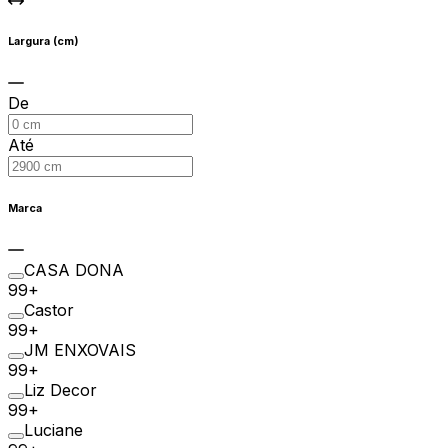
Largura (cm)
De
Até
Marca
CASA DONA
99+
Castor
99+
JM ENXOVAIS
99+
Liz Decor
99+
Luciane