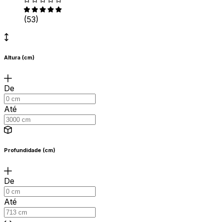
(53)
Altura (cm)
De
Até
Profundidade (cm)
De
Até