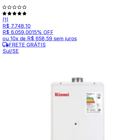
(1)
R$ 7.748,10
R$ 6.059,00
15
% OFF
ou
10
x de
R$ 658,59
sem juros
FRETE GRÁTIS
Sul/SE