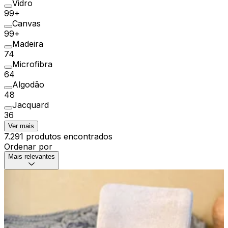
Vidro
99+
Canvas
99+
Madeira
74
Microfibra
64
Algodão
48
Jacquard
36
Ver mais
7.291 produtos encontrados
Ordenar por
Mais relevantes