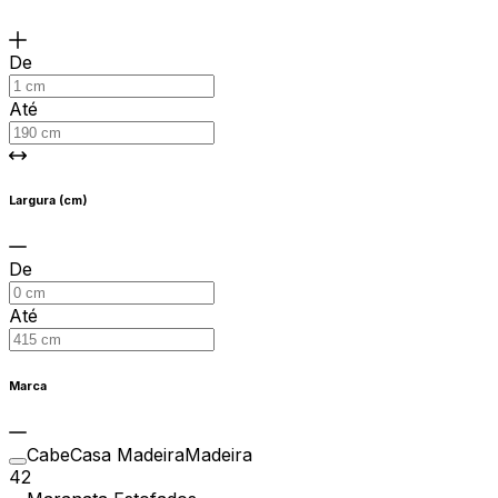
De
Até
Largura (cm)
De
Até
Marca
CabeCasa MadeiraMadeira
42