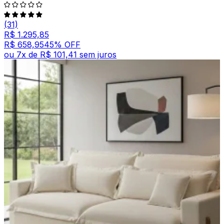
(31)
R$ 1.295,85
R$ 658,95
45
% OFF
ou
7
x de
R$ 101,41
sem juros