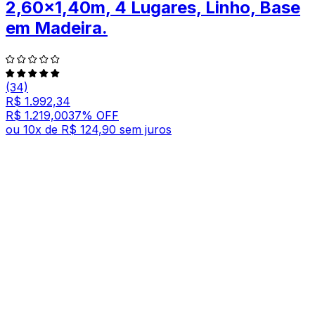
2,60x1,40m, 4 Lugares, Linho, Base
em Madeira.
(34)
R$ 1.992,34
R$ 1.219,00
37
% OFF
ou
10
x de
R$ 124,90
sem juros