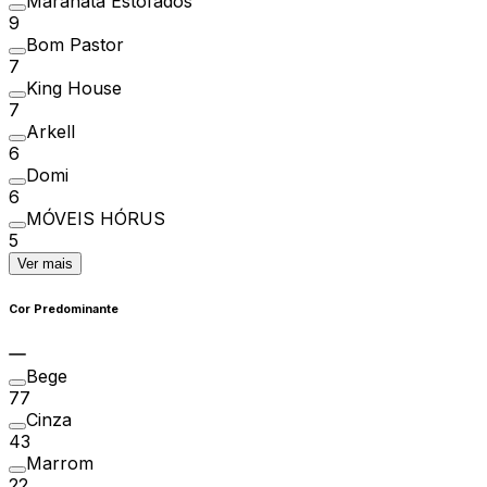
Maranata Estofados
9
Bom Pastor
7
King House
7
Arkell
6
Domi
6
MÓVEIS HÓRUS
5
Ver mais
Cor Predominante
Bege
77
Cinza
43
Marrom
22