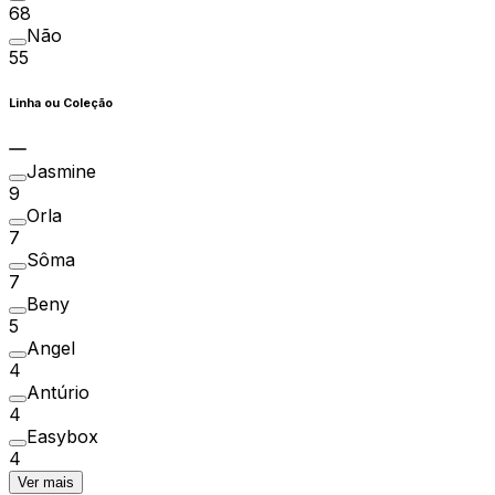
68
Não
55
Linha ou Coleção
Jasmine
9
Orla
7
Sôma
7
Beny
5
Angel
4
Antúrio
4
Easybox
4
Ver mais