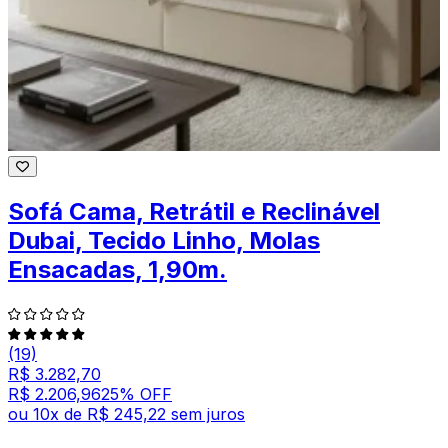
Sofá Cama, Retrátil e Reclinável
Dubai, Tecido Linho, Molas
Ensacadas, 1,90m.
(19)
R$ 3.282,70
R$ 2.206,96
25
% OFF
ou
10
x de
R$ 245,22
sem juros