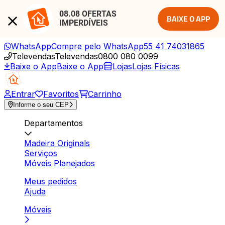
08.08 OFERTAS 
BAIXE O APP
IMPERDÍVEIS
WhatsApp
Compre pelo WhatsApp
55 41 74031865
Televendas
Televendas
0800 080 0099
Baixe o App
Baixe o App
Lojas
Lojas Físicas
Entrar
Favoritos
Carrinho
Informe o seu CEP
Departamentos
Madeira Originals
Serviços
Móveis Planejados
Meus pedidos
Ajuda
Móveis