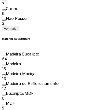
7
Corino
6
Não Possui
3
Ver mais
Material da Estrutura
Madeira Eucalipto
64
Madeira
15
Madeira Maciça
13
Madeira de Reflorestamento
12
Eucalipto/MDF
6
MDF
5