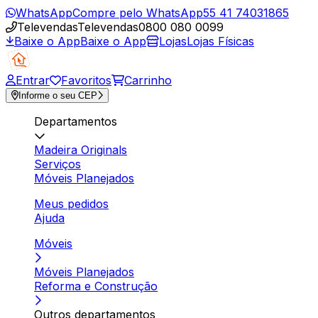
WhatsApp
Compre pelo WhatsApp
55 41 74031865
Televendas
Televendas
0800 080 0099
Baixe o App
Baixe o App
Lojas
Lojas Físicas
Entrar
Favoritos
Carrinho
Informe o seu CEP
Departamentos
Madeira Originals
Serviços
Móveis Planejados
Meus pedidos
Ajuda
Móveis
Móveis Planejados
Reforma e Construção
Outros departamentos