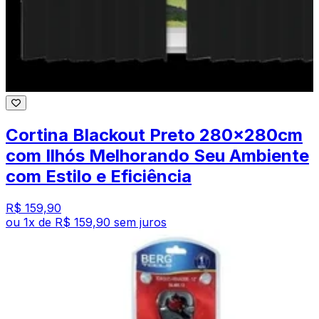
Cortina Blackout Preto 280x280cm
com Ilhós Melhorando Seu Ambiente
com Estilo e Eficiência
R$ 159,90
ou
1
x de
R$ 159,90
sem juros