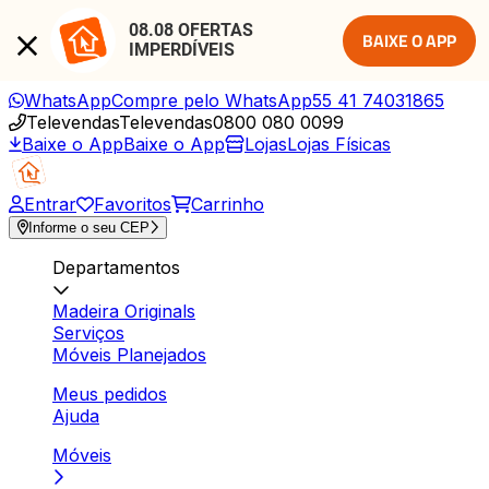
08.08 OFERTAS 
BAIXE O APP
IMPERDÍVEIS
WhatsApp
Compre pelo WhatsApp
55 41 74031865
Televendas
Televendas
0800 080 0099
Baixe o App
Baixe o App
Lojas
Lojas Físicas
Entrar
Favoritos
Carrinho
Informe o seu CEP
Departamentos
Madeira Originals
Serviços
Móveis Planejados
Meus pedidos
Ajuda
Móveis