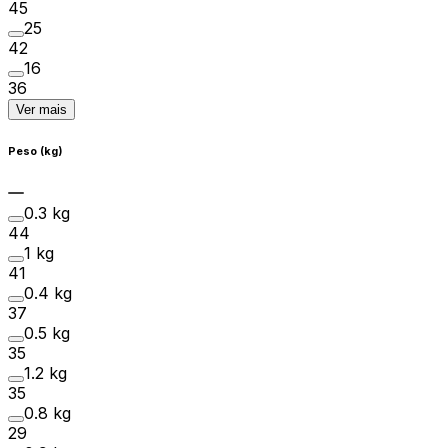
45
25
42
16
36
Ver mais
Peso (kg)
0.3 kg
44
1 kg
41
0.4 kg
37
0.5 kg
35
1.2 kg
35
0.8 kg
29