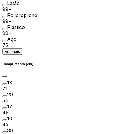
Latão
99+
Polipropileno
99+
Plástico
99+
Aço
75
Ver mais
Comprimento (cm)
18
71
20
54
17
49
10
45
30