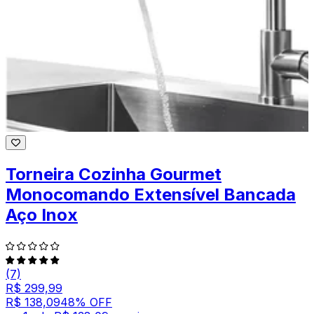
Torneira Cozinha Gourmet
Monocomando Extensível Bancada
Aço Inox
(7)
R$ 299,99
R$ 138,09
48
% OFF