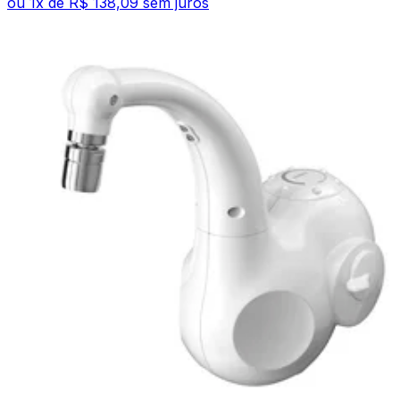
ou
1
x de
R$ 138,09
sem juros