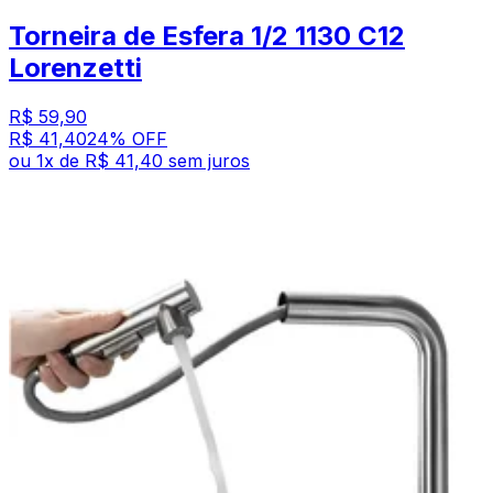
Torneira de Esfera 1/2 1130 C12
Lorenzetti
R$ 59,90
R$ 41,40
24
% OFF
ou
1
x de
R$ 41,40
sem juros