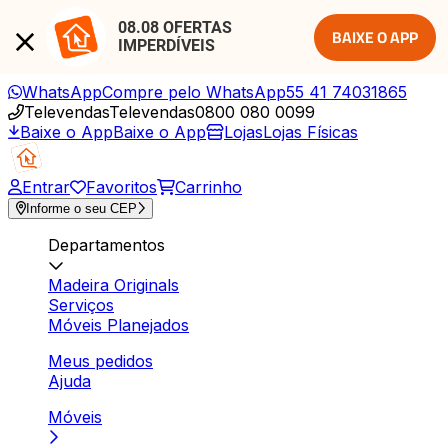
08.08 OFERTAS 
BAIXE O APP
IMPERDÍVEIS
WhatsApp
Compre pelo WhatsApp
55 41 74031865
Televendas
Televendas
0800 080 0099
Baixe o App
Baixe o App
Lojas
Lojas Físicas
Entrar
Favoritos
Carrinho
Informe o seu CEP
Departamentos
Madeira Originals
Serviços
Móveis Planejados
Meus pedidos
Ajuda
Móveis