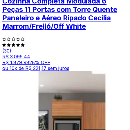
Cozinha Completa Modulada 6
Peças 11 Portas com Torre Quente
Paneleiro e Aéreo Ripado Cecília
Marrom/Freijó/Off White
(30)
R$ 3.096,44
R$ 1.879,98
28
% OFF
ou
10
x de
R$ 221,17
sem juros