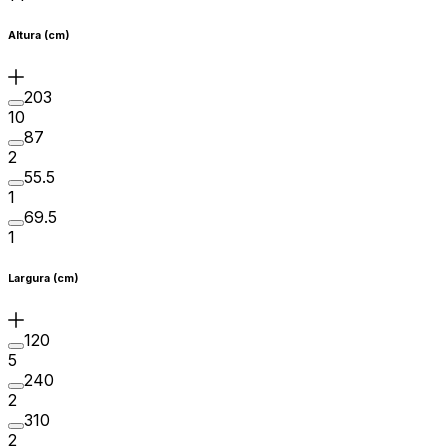
Altura (cm)
203
10
87
2
55.5
1
69.5
1
Largura (cm)
120
5
240
2
310
2