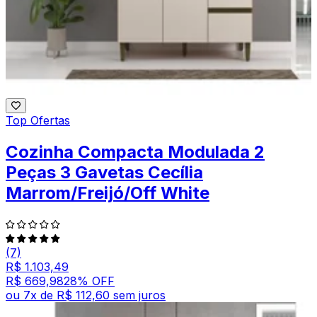
Top Ofertas
Cozinha Compacta Modulada 2
Peças 3 Gavetas Cecília
Marrom/Freijó/Off White
(7)
R$ 1.103,49
R$ 669,98
28
% OFF
ou
7
x de
R$ 112,60
sem juros