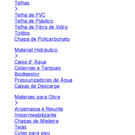
Telhas
Telha de PVC
Telha de Plástico
Telha de Fibra de Vidro
Toldos
Chapa de Policarbonato
Material Hidráulico
Caixa d' Água
Cisternas e Tanques
Biodigestor
Pressurizadores de Água
Caixas de Descarga
Materiais para Obra
Argamassa e Rejunte
Impermeabilizante
Chapas de Madeira
Telas
Colas para piso