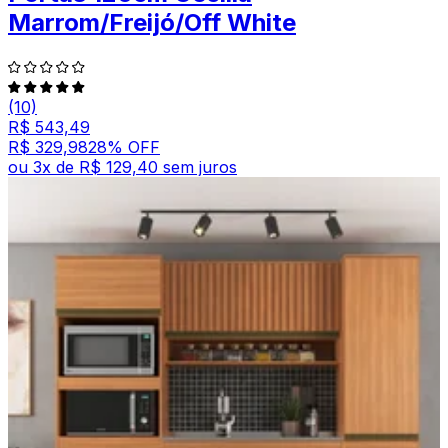
Marrom/Freijó/Off White
(10)
R$ 543,49
R$ 329,98
28
% OFF
ou
3
x de
R$ 129,40
sem juros