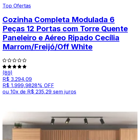
Top Ofertas
Cozinha Completa Modulada 6
Peças 12 Portas com Torre Quente
Paneleiro e Aéreo Ripado Cecília
Marrom/Freijó/Off White
(89)
R$ 3.294,09
R$ 1.999,98
28
% OFF
ou
10
x de
R$ 235,29
sem juros