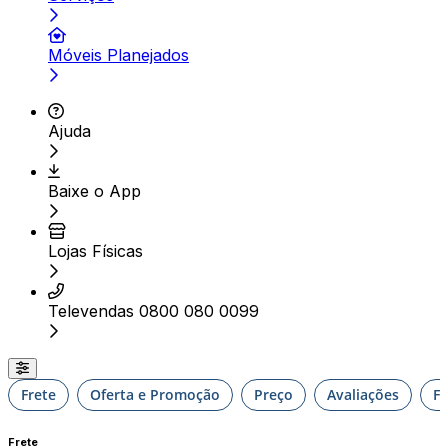
Móveis Planejados
Ajuda
Baixe o App
Lojas Físicas
Televendas 0800 080 0099
Frete
Oferta e Promoção
Preço
Avaliações
F
Frete