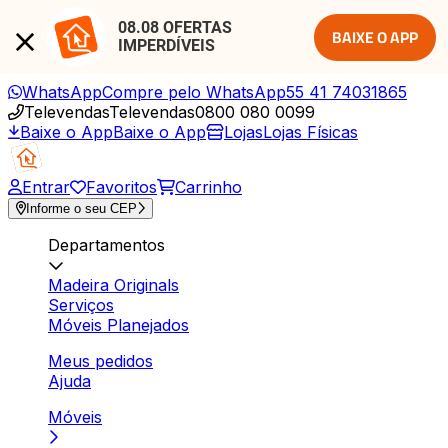
08.08 OFERTAS 
BAIXE O APP
IMPERDÍVEIS
WhatsApp
Compre pelo WhatsApp
55 41 74031865
Televendas
Televendas
0800 080 0099
Baixe o App
Baixe o App
Lojas
Lojas Físicas
Entrar
Favoritos
Carrinho
Informe o seu CEP
Departamentos
Madeira Originals
Serviços
Móveis Planejados
Meus pedidos
Ajuda
Móveis