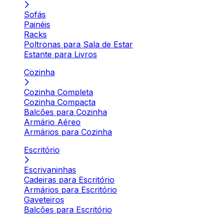
Sofás
Painéis
Racks
Poltronas para Sala de Estar
Estante para Livros
Cozinha
Cozinha Completa
Cozinha Compacta
Balcões para Cozinha
Armário Aéreo
Armários para Cozinha
Escritório
Escrivaninhas
Cadeiras para Escritório
Armários para Escritório
Gaveteiros
Balcões para Escritório