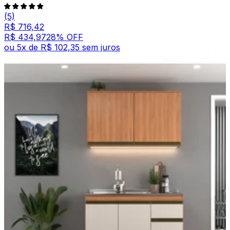
(5)
R$ 716,42
R$ 434,97
28
% OFF
ou
5
x de
R$ 102,35
sem juros