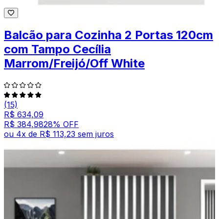
Balcão para Cozinha 2 Portas 120cm
com Tampo Cecília
Marrom/Freijó/Off White
(15)
R$ 634,09
R$ 384,98
28
% OFF
ou
4
x de
R$ 113,23
sem juros