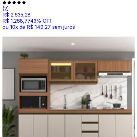
(2)
R$ 2.635,28
R$ 1.268,77
43
% OFF
ou
10
x de
R$ 149,27
sem juros