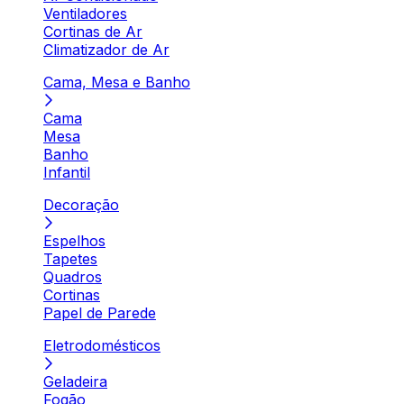
Ventiladores
Cortinas de Ar
Climatizador de Ar
Cama, Mesa e Banho
Cama
Mesa
Banho
Infantil
Decoração
Espelhos
Tapetes
Quadros
Cortinas
Papel de Parede
Eletrodomésticos
Geladeira
Fogão