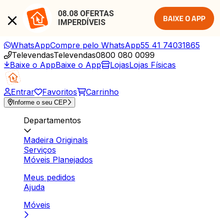
08.08 OFERTAS 
BAIXE O APP
IMPERDÍVEIS
WhatsApp
Compre pelo WhatsApp
55 41 74031865
Televendas
Televendas
0800 080 0099
Baixe o App
Baixe o App
Lojas
Lojas Físicas
Entrar
Favoritos
Carrinho
Informe o seu CEP
Departamentos
Madeira Originals
Serviços
Móveis Planejados
Meus pedidos
Ajuda
Móveis