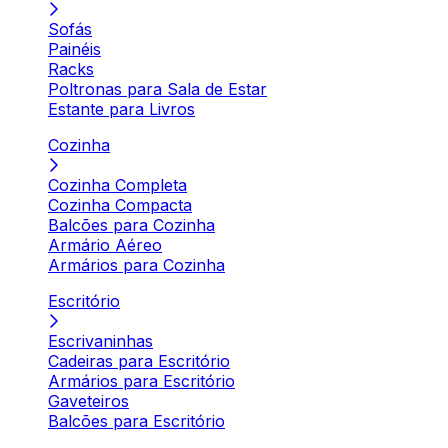
Sofás
Painéis
Racks
Poltronas para Sala de Estar
Estante para Livros
Cozinha
Cozinha Completa
Cozinha Compacta
Balcões para Cozinha
Armário Aéreo
Armários para Cozinha
Escritório
Escrivaninhas
Cadeiras para Escritório
Armários para Escritório
Gaveteiros
Balcões para Escritório