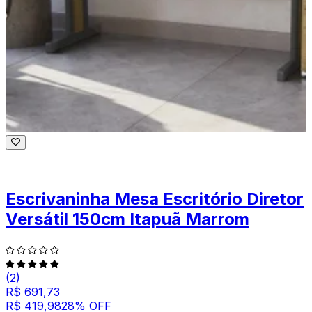
Escrivaninha Mesa Escritório Diretor
Versátil 150cm Itapuã Marrom
(2)
R$ 691,73
R$ 419,98
28
% OFF