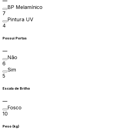
BP Melamínico
7
Pintura UV
4
Possui Portas
Não
6
Sim
5
Escala de Brilho
Fosco
10
Peso (kg)