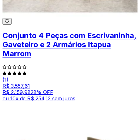
Conjunto 4 Peças com Escrivaninha,
Gaveteiro e 2 Armários Itapua
Marrom
(1)
R$ 3.557,61
R$ 2.159,98
28
% OFF
ou
10
x de
R$ 254,12
sem juros