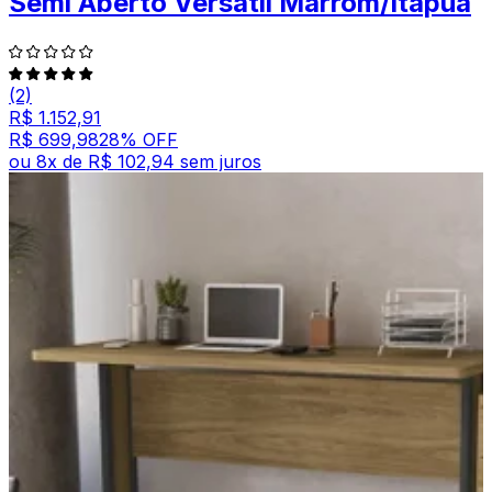
Semi Aberto Versátil Marrom/Itapuã
(2)
R$ 1.152,91
R$ 699,98
28
% OFF
ou
8
x de
R$ 102,94
sem juros