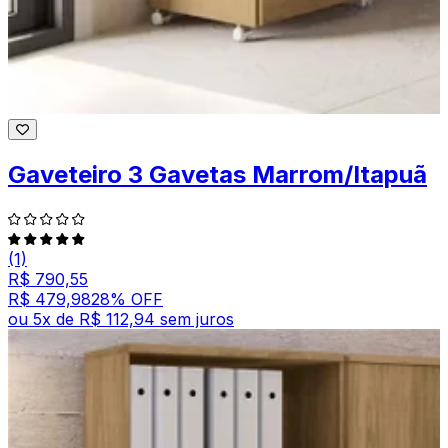
Gaveteiro 3 Gavetas Marrom/Itapuã
(1)
R$ 790,55
R$ 479,98
28
% OFF
ou
5
x de
R$ 112,94
sem juros