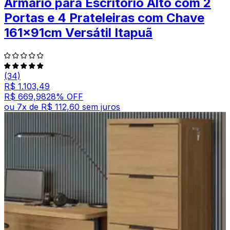
Armário para Escritório Alto com 2
Portas e 4 Prateleiras com Chave
161x91cm Versátil Itapuã
(34)
R$ 1.103,49
R$ 669,98
28
% OFF
ou
7
x de
R$ 112,60
sem juros