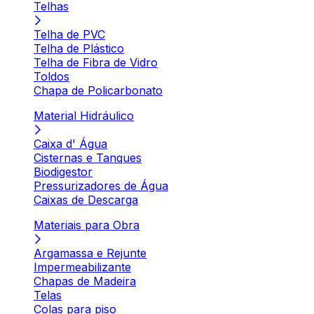
Telhas
Telha de PVC
Telha de Plástico
Telha de Fibra de Vidro
Toldos
Chapa de Policarbonato
Material Hidráulico
Caixa d' Água
Cisternas e Tanques
Biodigestor
Pressurizadores de Água
Caixas de Descarga
Materiais para Obra
Argamassa e Rejunte
Impermeabilizante
Chapas de Madeira
Telas
Colas para piso