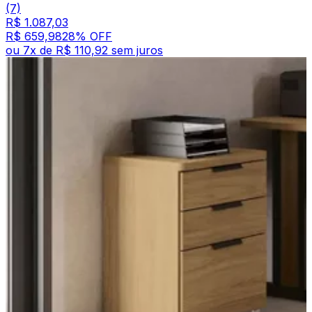
(7)
R$ 1.087,03
R$ 659,98
28
% OFF
ou
7
x de
R$ 110,92
sem juros