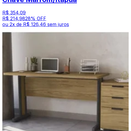
R$ 354,09
R$ 214,98
28
% OFF
ou
2
x de
R$ 126,46
sem juros