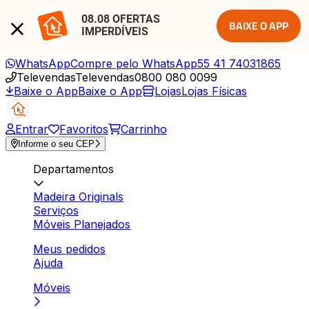
08.08 OFERTAS 
BAIXE O APP
IMPERDÍVEIS
WhatsApp
Compre pelo WhatsApp
55 41 74031865
Televendas
Televendas
0800 080 0099
Baixe o App
Baixe o App
Lojas
Lojas Físicas
Entrar
Favoritos
Carrinho
Informe o seu CEP
Departamentos
Madeira Originals
Serviços
Móveis Planejados
Meus pedidos
Ajuda
Móveis