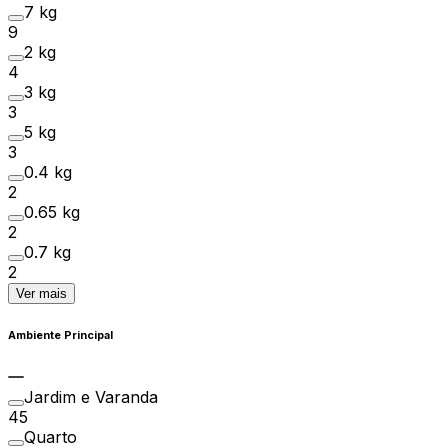
7 kg
9
2 kg
4
3 kg
3
5 kg
3
0.4 kg
2
0.65 kg
2
0.7 kg
2
Ver mais
Ambiente Principal
Jardim e Varanda
45
Quarto