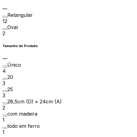
Retangular
12
Oval
2
Tamanho do Produto
Único
4
20
3
25
3
28,5cm (D) × 24cm (A)
2
com madeira
1
todo em ferro
1