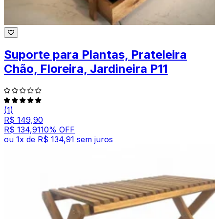
Suporte para Plantas, Prateleira
Chão, Floreira, Jardineira P11
(1)
R$ 149,90
R$ 134,91
10
% OFF
ou
1
x de
R$ 134,91
sem juros