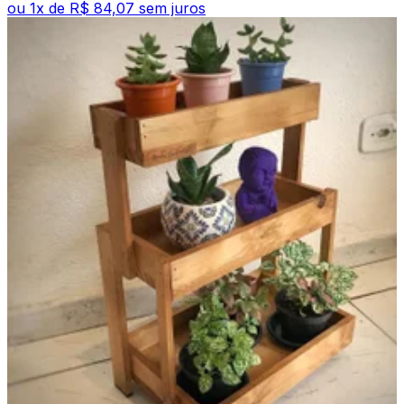
ou
1
x de
R$ 84,07
sem juros