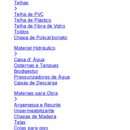
Telhas
Telha de PVC
Telha de Plástico
Telha de Fibra de Vidro
Toldos
Chapa de Policarbonato
Material Hidráulico
Caixa d' Água
Cisternas e Tanques
Biodigestor
Pressurizadores de Água
Caixas de Descarga
Materiais para Obra
Argamassa e Rejunte
Impermeabilizante
Chapas de Madeira
Telas
Colas para piso