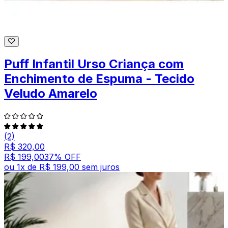
Puff Infantil Urso Criança com
Enchimento de Espuma - Tecido
Veludo Amarelo
(2)
R$ 320,00
R$ 199,00
37
% OFF
ou
1
x de
R$ 199,00
sem juros