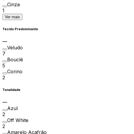
Cinza
1
Ver mais
Tecido Predominante
Veludo
7
Bouclé
5
Corino
2
Tonalidade
Azul
2
Off White
2
Amarelo Açafrão