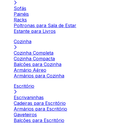
Sofás
Painéis
Racks
Poltronas para Sala de Estar
Estante para Livros
Cozinha
Cozinha Completa
Cozinha Compacta
Balcões para Cozinha
Armário Aéreo
Armários para Cozinha
Escritório
Escrivaninhas
Cadeiras para Escritório
Armários para Escritório
Gaveteiros
Balcões para Escritório