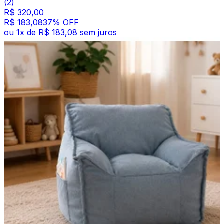
(2)
R$ 320,00
R$ 183,08
37
% OFF
ou
1
x de
R$ 183,08
sem juros