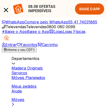
08.08 OFERTAS 
BAIXE O APP
IMPERDÍVEIS
WhatsApp
Compre pelo WhatsApp
55 41 74031865
Televendas
Televendas
0800 080 0099
Baixe o App
Baixe o App
Lojas
Lojas Físicas
Entrar
Favoritos
Carrinho
Informe o seu CEP
Departamentos
Madeira Originals
Serviços
Móveis Planejados
Meus pedidos
Ajuda
Móveis