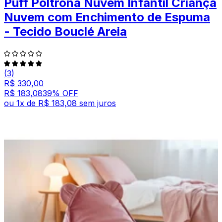
Puff Poltrona Nuvem Infantil Criança
Nuvem com Enchimento de Espuma
- Tecido Bouclé Areia
(3)
R$ 330,00
R$ 183,08
39
% OFF
ou
1
x de
R$ 183,08
sem juros