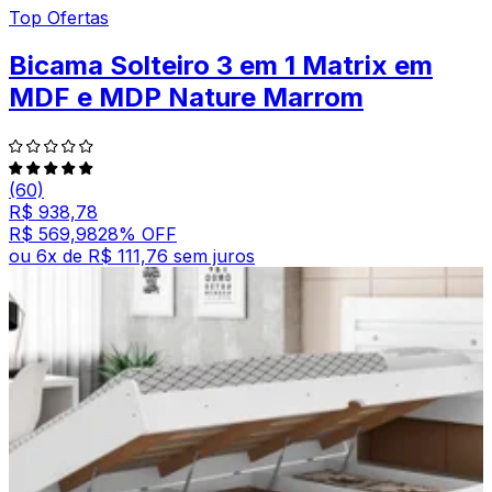
Top Ofertas
Bicama Solteiro 3 em 1 Matrix em
MDF e MDP Nature Marrom
(60)
R$ 938,78
R$ 569,98
28
% OFF
ou
6
x de
R$ 111,76
sem juros