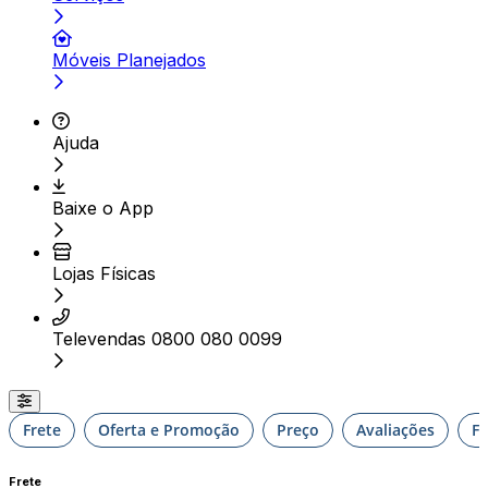
Móveis Planejados
Ajuda
Baixe o App
Lojas Físicas
Televendas 0800 080 0099
Frete
Oferta e Promoção
Preço
Avaliações
F
Frete