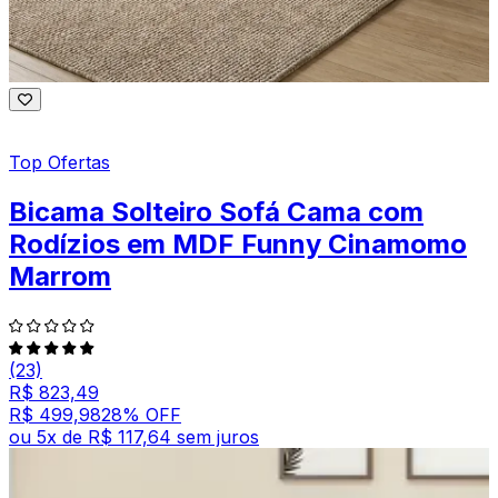
Top Ofertas
Bicama Solteiro Sofá Cama com
Rodízios em MDF Funny Cinamomo
Marrom
(23)
R$ 823,49
R$ 499,98
28
% OFF
ou
5
x de
R$ 117,64
sem juros