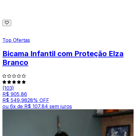
Top Ofertas
Bicama Infantil com Proteção Elza
Branco
(103)
R$ 905,86
R$ 549,98
28
% OFF
ou
6
x de
R$ 107,84
sem juros