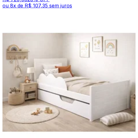
ou
8
x de
R$ 107,35
sem juros