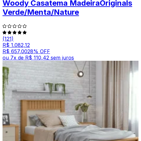
Woody Casatema MadeiraOriginals
Verde/Menta/Nature
(121)
R$ 1.082,12
R$ 657,00
28
% OFF
ou
7
x de
R$ 110,42
sem juros