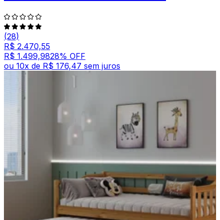
(28)
R$ 2.470,55
R$ 1.499,98
28
% OFF
ou
10
x de
R$ 176,47
sem juros