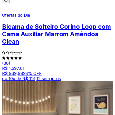
Ofertas do Dia
Bicama de Solteiro Corino Loop com
Cama Auxiliar Marrom Amêndoa
Clean
(88)
R$ 1.597,61
R$ 969,98
28
% OFF
ou
10
x de
R$ 114,12
sem juros