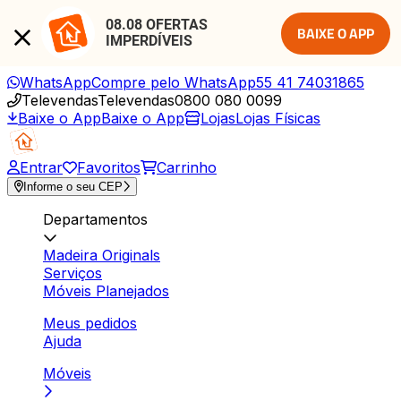
08.08 OFERTAS 
BAIXE O APP
IMPERDÍVEIS
WhatsApp
Compre pelo WhatsApp
55 41 74031865
Televendas
Televendas
0800 080 0099
Baixe o App
Baixe o App
Lojas
Lojas Físicas
Entrar
Favoritos
Carrinho
Informe o seu CEP
Departamentos
Madeira Originals
Serviços
Móveis Planejados
Meus pedidos
Ajuda
Móveis