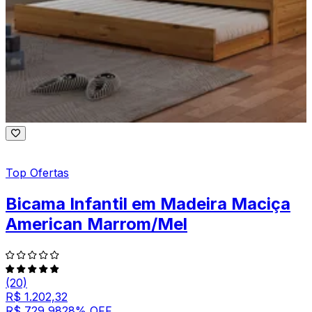
Top Ofertas
Bicama Infantil em Madeira Maciça
American Marrom/Mel
(20)
R$ 1.202,32
R$ 729,98
28
% OFF