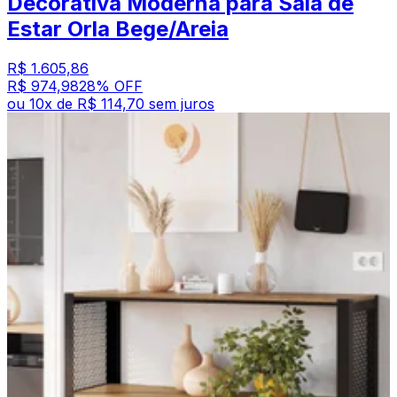
Decorativa Moderna para Sala de
Estar Orla Bege/Areia
R$ 1.605,86
R$ 974,98
28
% OFF
ou
10
x de
R$ 114,70
sem juros