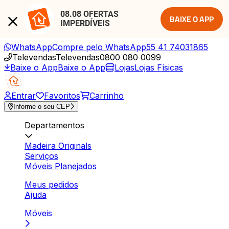
08.08 OFERTAS 
BAIXE O APP
IMPERDÍVEIS
WhatsApp
Compre pelo WhatsApp
55 41 74031865
Televendas
Televendas
0800 080 0099
Baixe o App
Baixe o App
Lojas
Lojas Físicas
Entrar
Favoritos
Carrinho
Informe o seu CEP
Departamentos
Madeira Originals
Serviços
Móveis Planejados
Meus pedidos
Ajuda
Móveis