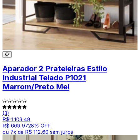
Aparador 2 Prateleiras Estilo
Industrial Telado P1021
Marrom/Preto Mel
(3)
R$ 1.103,48
R$ 669,97
28
% OFF
ou
7
x de
R$ 112,60
sem juros