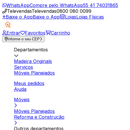
WhatsApp
Compre pelo WhatsApp
55 41 74031865
Televendas
Televendas
0800 080 0099
Baixe o App
Baixe o App
Lojas
Lojas Físicas
Entrar
Favoritos
Carrinho
Informe o seu CEP
Departamentos
Madeira Originals
Serviços
Móveis Planejados
Meus pedidos
Ajuda
Móveis
Móveis Planejados
Reforma e Construção
Outros departamentos