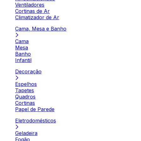
Ventiladores
Cortinas de Ar
Climatizador de Ar
Cama, Mesa e Banho
Cama
Mesa
Banho
Infantil
Decoração
Espelhos
Tapetes
Quadros
Cortinas
Papel de Parede
Eletrodomésticos
Geladeira
Fogão