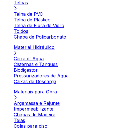
Telhas
Telha de PVC
Telha de Plástico
Telha de Fibra de Vidro
Toldos
Chapa de Policarbonato
Material Hidráulico
Caixa d' Água
Cisternas e Tanques
Biodigestor
Pressurizadores de Água
Caixas de Descarga
Materiais para Obra
Argamassa e Rejunte
Impermeabilizante
Chapas de Madeira
Telas
Colas para piso