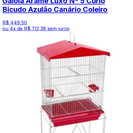
Gaiola Arame Luxo Nº 5 Curió
Bicudo Azulão Canário Coleiro
R$ 449,50
ou
4
x de
R$ 112,38
sem juros