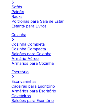
Sofás
Painéis
Racks
Poltronas para Sala de Estar
Estante para Livros
Cozinha
Cozinha Completa
Cozinha Compacta
Balcões para Cozinha
Armário Aéreo
Armários para Cozinha
Escritório
Escrivaninhas
Cadeiras para Escritório
Armários para Escritório
Gaveteiros
Balcões para Escritório