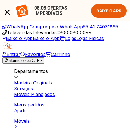
08.08 OFERTAS 
BAIXE O APP
IMPERDÍVEIS
WhatsApp
Compre pelo WhatsApp
55 41 74031865
Televendas
Televendas
0800 080 0099
Baixe o App
Baixe o App
Lojas
Lojas Físicas
Entrar
Favoritos
Carrinho
Informe o seu CEP
Departamentos
Madeira Originals
Serviços
Móveis Planejados
Meus pedidos
Ajuda
Móveis