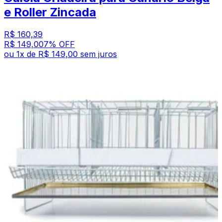
e Roller Zincada
R$ 160,39
R$ 149,00
7
% OFF
ou
1
x de
R$ 149,00
sem juros