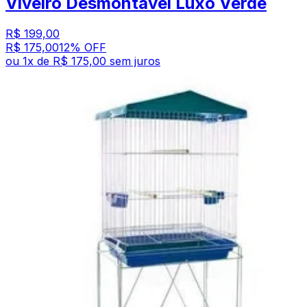
Viveiro Desmontável Luxo Verde
R$ 199,00
R$ 175,00
12
% OFF
ou
1
x de
R$ 175,00
sem juros