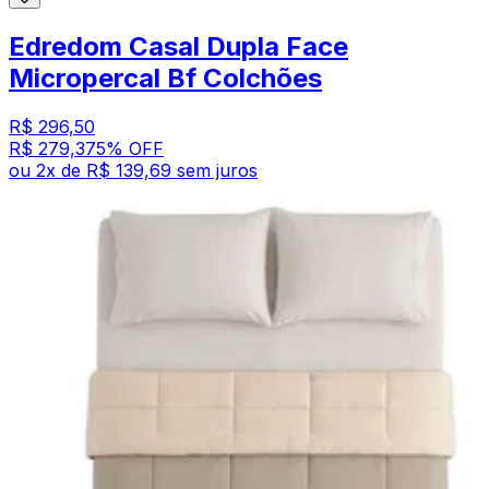
Edredom Casal Dupla Face
Micropercal Bf Colchões
R$ 296,50
R$ 279,37
5
% OFF
ou
2
x de
R$ 139,69
sem juros