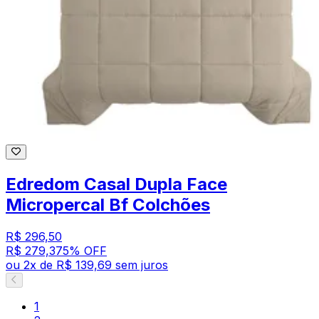
Edredom Casal Dupla Face
Micropercal Bf Colchões
R$ 296,50
R$ 279,37
5
% OFF
ou
2
x de
R$ 139,69
sem juros
1