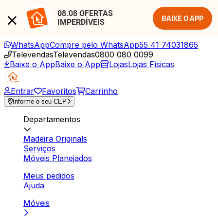
08.08 OFERTAS 
BAIXE O APP
IMPERDÍVEIS
WhatsApp
Compre pelo WhatsApp
55 41 74031865
Televendas
Televendas
0800 080 0099
Baixe o App
Baixe o App
Lojas
Lojas Físicas
Entrar
Favoritos
Carrinho
Informe o seu CEP
Departamentos
Madeira Originals
Serviços
Móveis Planejados
Meus pedidos
Ajuda
Móveis