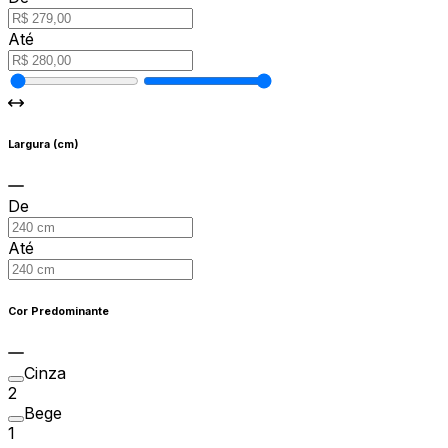
Até
Largura (cm)
De
Até
Cor Predominante
Cinza
2
Bege
1