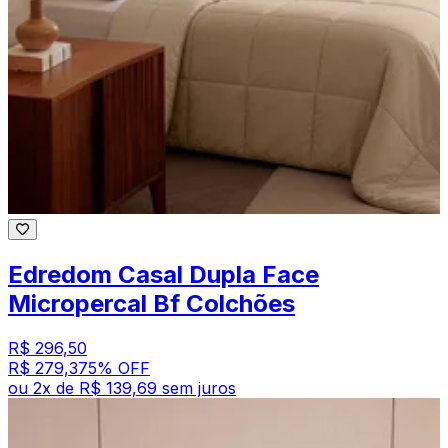
Edredom Casal Dupla Face
Micropercal Bf Colchões
R$ 296,50
R$ 279,37
5
% OFF
ou
2
x de
R$ 139,69
sem juros