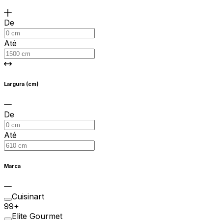
De
Até
Largura (cm)
De
Até
Marca
Cuisinart
99+
Elite Gourmet