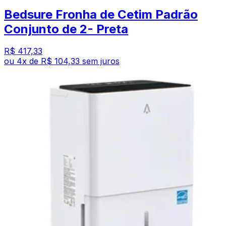
Bedsure Fronha de Cetim Padrão
Conjunto de 2- Preta
R$ 417,33
ou
4
x de
R$ 104,33
sem juros