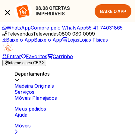
08.08 OFERTAS 
BAIXE O APP
IMPERDÍVEIS
WhatsApp
Compre pelo WhatsApp
55 41 74031865
Televendas
Televendas
0800 080 0099
Baixe o App
Baixe o App
Lojas
Lojas Físicas
Entrar
Favoritos
Carrinho
Informe o seu CEP
Departamentos
Madeira Originals
Serviços
Móveis Planejados
Meus pedidos
Ajuda
Móveis