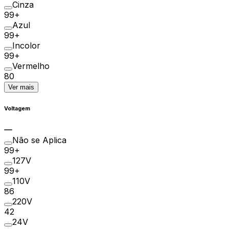
Cinza
99+
Azul
99+
Incolor
99+
Vermelho
80
Ver mais
Voltagem
Não se Aplica
99+
127V
99+
110V
86
220V
42
24V