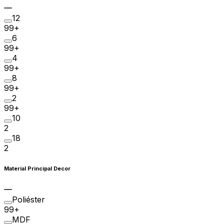
12
99+
6
99+
4
99+
8
99+
2
99+
10
2
18
2
Material Principal Decor
Poliéster
99+
MDF