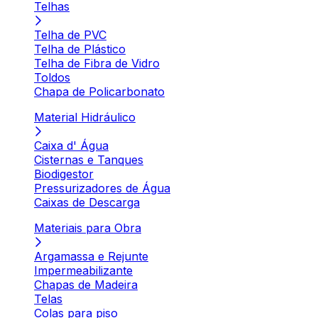
Telhas
Telha de PVC
Telha de Plástico
Telha de Fibra de Vidro
Toldos
Chapa de Policarbonato
Material Hidráulico
Caixa d' Água
Cisternas e Tanques
Biodigestor
Pressurizadores de Água
Caixas de Descarga
Materiais para Obra
Argamassa e Rejunte
Impermeabilizante
Chapas de Madeira
Telas
Colas para piso