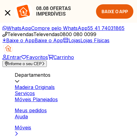
08.08 OFERTAS 
BAIXE O APP
IMPERDÍVEIS
WhatsApp
Compre pelo WhatsApp
55 41 74031865
Televendas
Televendas
0800 080 0099
Baixe o App
Baixe o App
Lojas
Lojas Físicas
Entrar
Favoritos
Carrinho
Informe o seu CEP
Departamentos
Madeira Originals
Serviços
Móveis Planejados
Meus pedidos
Ajuda
Móveis