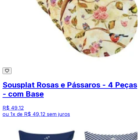
Sousplat Rosas e Pássaros - 4 Peças
- com Base
R$ 49,12
ou
1
x de
R$ 49,12
sem juros