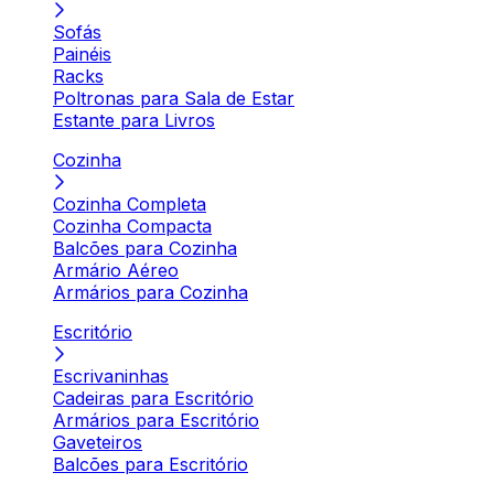
Sofás
Painéis
Racks
Poltronas para Sala de Estar
Estante para Livros
Cozinha
Cozinha Completa
Cozinha Compacta
Balcões para Cozinha
Armário Aéreo
Armários para Cozinha
Escritório
Escrivaninhas
Cadeiras para Escritório
Armários para Escritório
Gaveteiros
Balcões para Escritório