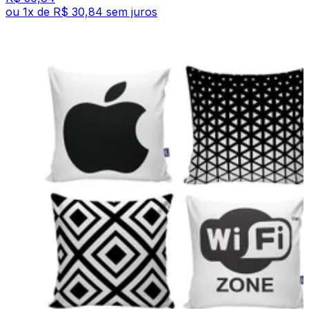
ou
1
x de
R$ 30,84
sem juros