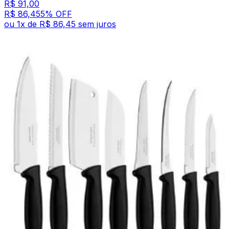
R$ 91,00
R$ 86,45
5
% OFF
ou
1
x de
R$ 86,45
sem juros