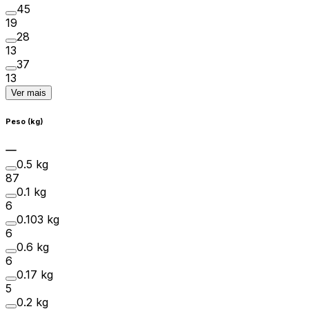
45
19
28
13
37
13
Ver mais
Peso (kg)
0.5 kg
87
0.1 kg
6
0.103 kg
6
0.6 kg
6
0.17 kg
5
0.2 kg