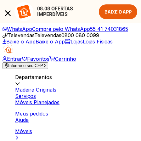
08.08 OFERTAS 
BAIXE O APP
IMPERDÍVEIS
WhatsApp
Compre pelo WhatsApp
55 41 74031865
Televendas
Televendas
0800 080 0099
Baixe o App
Baixe o App
Lojas
Lojas Físicas
Entrar
Favoritos
Carrinho
Informe o seu CEP
Departamentos
Madeira Originals
Serviços
Móveis Planejados
Meus pedidos
Ajuda
Móveis