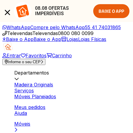
08.08 OFERTAS 
BAIXE O APP
IMPERDÍVEIS
WhatsApp
Compre pelo WhatsApp
55 41 74031865
Televendas
Televendas
0800 080 0099
Baixe o App
Baixe o App
Lojas
Lojas Físicas
Entrar
Favoritos
Carrinho
Informe o seu CEP
Departamentos
Madeira Originals
Serviços
Móveis Planejados
Meus pedidos
Ajuda
Móveis