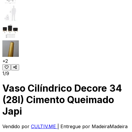
+
2
1/9
Vaso Cilíndrico Decore 34
(28l) Cimento Queimado
Japi
Vendido por
CULTIV.ME
| Entregue por
MadeiraMadeira