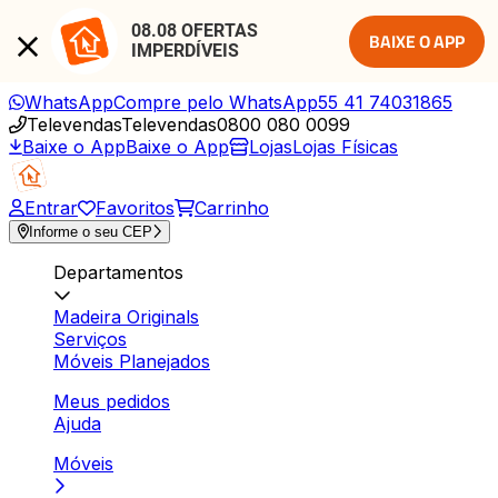
08.08 OFERTAS 
BAIXE O APP
IMPERDÍVEIS
WhatsApp
Compre pelo WhatsApp
55 41 74031865
Televendas
Televendas
0800 080 0099
Baixe o App
Baixe o App
Lojas
Lojas Físicas
Entrar
Favoritos
Carrinho
Informe o seu CEP
Departamentos
Madeira Originals
Serviços
Móveis Planejados
Meus pedidos
Ajuda
Móveis