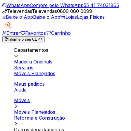
WhatsApp
Compre pelo WhatsApp
55 41 74031865
Televendas
Televendas
0800 080 0099
Baixe o App
Baixe o App
Lojas
Lojas Físicas
Entrar
Favoritos
Carrinho
Informe o seu CEP
Departamentos
Madeira Originals
Serviços
Móveis Planejados
Meus pedidos
Ajuda
Móveis
Móveis Planejados
Reforma e Construção
Outros departamentos