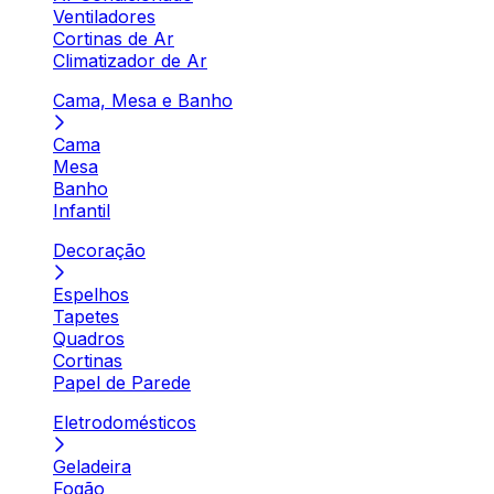
Ventiladores
Cortinas de Ar
Climatizador de Ar
Cama, Mesa e Banho
Cama
Mesa
Banho
Infantil
Decoração
Espelhos
Tapetes
Quadros
Cortinas
Papel de Parede
Eletrodomésticos
Geladeira
Fogão