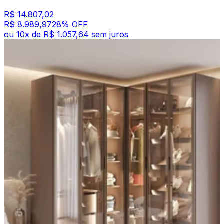
R$ 14.807,02
R$ 8.989,97
28
% OFF
ou
10
x de
R$ 1.057,64
sem juros