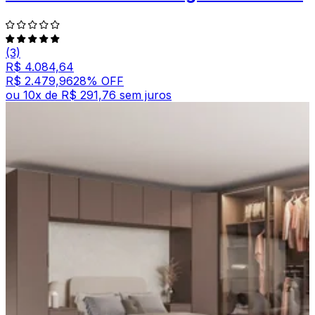
(3)
R$ 4.084,64
R$ 2.479,96
28
% OFF
ou
10
x de
R$ 291,76
sem juros