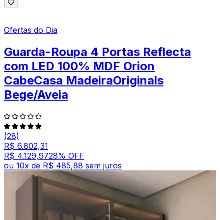
Ofertas do Dia
Guarda-Roupa 4 Portas Reflecta
com LED 100% MDF Orion
CabeCasa MadeiraOriginals
Bege/Aveia
(28)
R$ 6.802,31
R$ 4.129,97
28
% OFF
ou
10
x de
R$ 485,88
sem juros