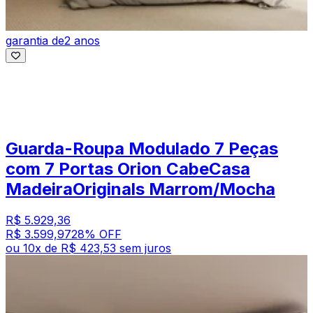
garantia de
2 anos
Guarda-Roupa Modulado 7 Peças
com 7 Portas Orion CabeCasa
MadeiraOriginals Marrom/Mocha
R$ 5.929,36
R$ 3.599,97
28
% OFF
ou
10
x de
R$ 423,53
sem juros