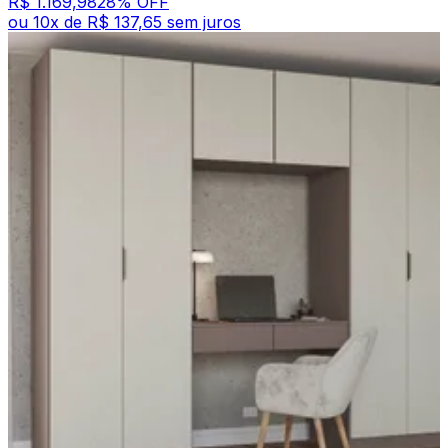
R$ 1.169,98
28
% OFF
ou
10
x de
R$ 137,65
sem juros