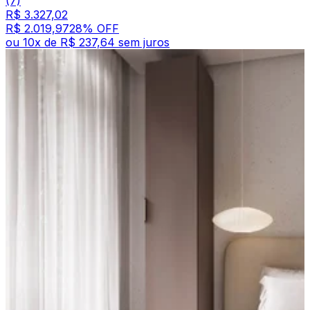
(7)
R$ 3.327,02
R$ 2.019,97
28
% OFF
ou
10
x de
R$ 237,64
sem juros