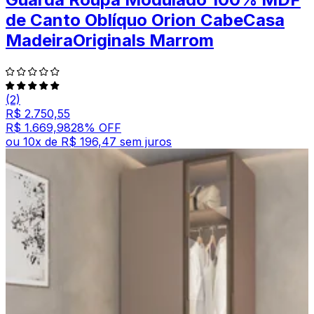
de Canto Oblíquo Orion CabeCasa
MadeiraOriginals Marrom
(2)
R$ 2.750,55
R$ 1.669,98
28
% OFF
ou
10
x de
R$ 196,47
sem juros