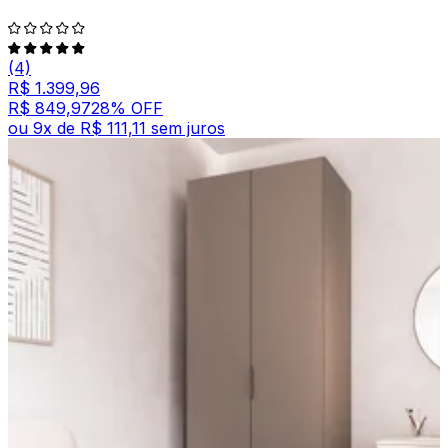
(4)
R$ 1.399,96
R$ 849,97
28
% OFF
ou
9
x de
R$ 111,11
sem juros