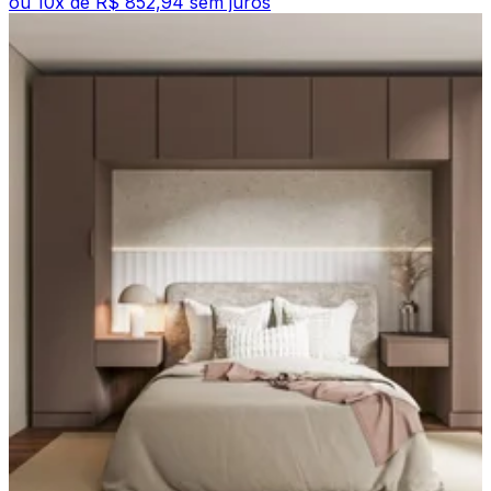
ou
10
x de
R$ 852,94
sem juros