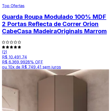
Top Ofertas
Guarda Roupa Modulado 100% MDF
2 Portas Reflecta de Correr Orion
CabeCasa MadeiraOriginals Marrom
(2)
R$ 10.491,74
R$ 6.369,99
28
% OFF
ou
10
x de
R$ 749,41
sem juros