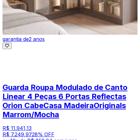
garantia de
2 anos
Guarda Roupa Modulado de Canto
Linear 4 Peças 6 Portas Reflectas
Orion CabeCasa MadeiraOriginals
Marrom/Mocha
R$ 11.941,13
R$ 7.249,97
28
% OFF