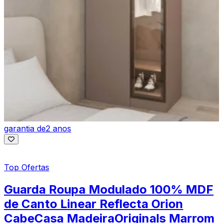
garantia de
2 anos
Top Ofertas
Guarda Roupa Modulado 100% MDF
de Canto Linear Reflecta Orion
CabeCasa MadeiraOriginals Marrom