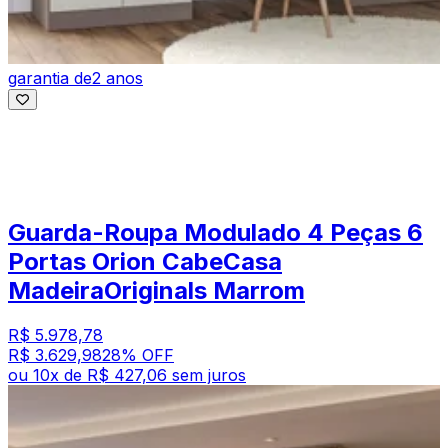
garantia de
2 anos
Guarda-Roupa Modulado 4 Peças 6
Portas Orion CabeCasa
MadeiraOriginals Marrom
R$ 5.978,78
R$ 3.629,98
28
% OFF
ou
10
x de
R$ 427,06
sem juros