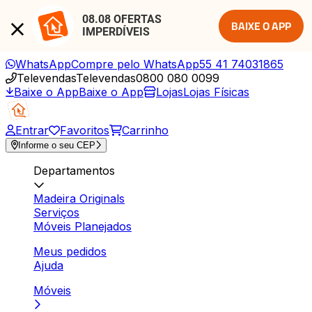
08.08 OFERTAS 
BAIXE O APP
IMPERDÍVEIS
WhatsApp
Compre pelo WhatsApp
55 41 74031865
Televendas
Televendas
0800 080 0099
Baixe o App
Baixe o App
Lojas
Lojas Físicas
Entrar
Favoritos
Carrinho
Informe o seu CEP
Departamentos
Madeira Originals
Serviços
Móveis Planejados
Meus pedidos
Ajuda
Móveis