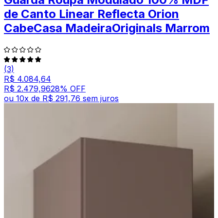
de Canto Linear Reflecta Orion
CabeCasa MadeiraOriginals Marrom
(3)
R$ 4.084,64
R$ 2.479,96
28
% OFF
ou
10
x de
R$ 291,76
sem juros