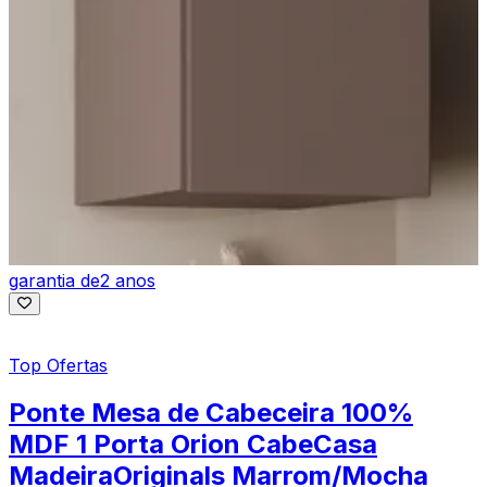
garantia de
2 anos
Top Ofertas
Ponte Mesa de Cabeceira 100%
MDF 1 Porta Orion CabeCasa
MadeiraOriginals Marrom/Mocha