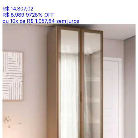
R$ 14.807,02
R$ 8.989,97
28
% OFF
ou
10
x de
R$ 1.057,64
sem juros