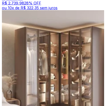
R$ 2.739,98
28
% OFF
ou
10
x de
R$ 322,35
sem juros