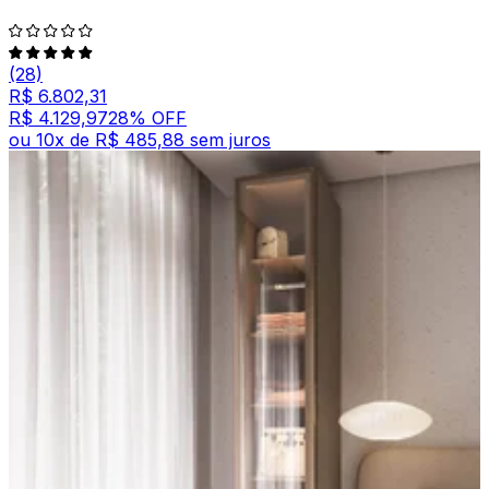
(28)
R$ 6.802,31
R$ 4.129,97
28
% OFF
ou
10
x de
R$ 485,88
sem juros