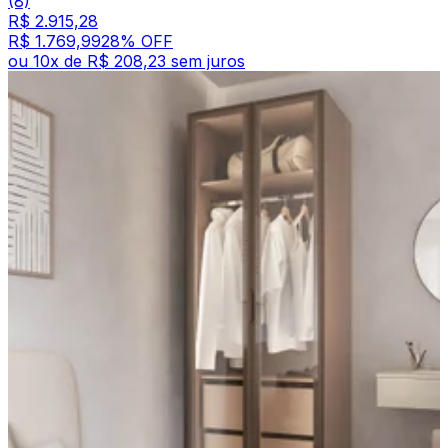
(8)
R$ 2.915,28
R$ 1.769,99
28
% OFF
ou
10
x de
R$ 208,23
sem juros