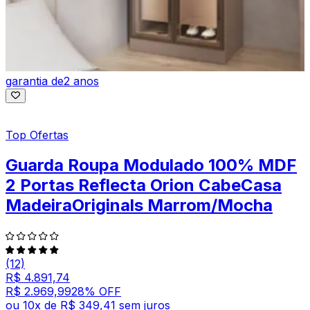
garantia de
2 anos
Top Ofertas
Guarda Roupa Modulado 100% MDF
2 Portas Reflecta Orion CabeCasa
MadeiraOriginals Marrom/Mocha
(12)
R$ 4.891,74
R$ 2.969,99
28
% OFF
ou
10
x de
R$ 349,41
sem juros