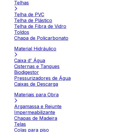
Telhas
Telha de PVC
Telha de Plástico
Telha de Fibra de Vidro
Toldos
Chapa de Policarbonato
Material Hidráulico
Caixa d' Água
Cisternas e Tanques
Biodigestor
Pressurizadores de Água
Caixas de Descarga
Materiais para Obra
Argamassa e Rejunte
Impermeabilizante
Chapas de Madeira
Telas
Colas para piso