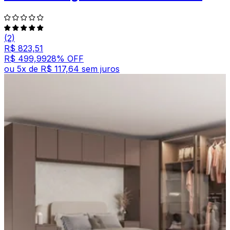
(2)
R$ 823,51
R$ 499,99
28
% OFF
ou
5
x de
R$ 117,64
sem juros