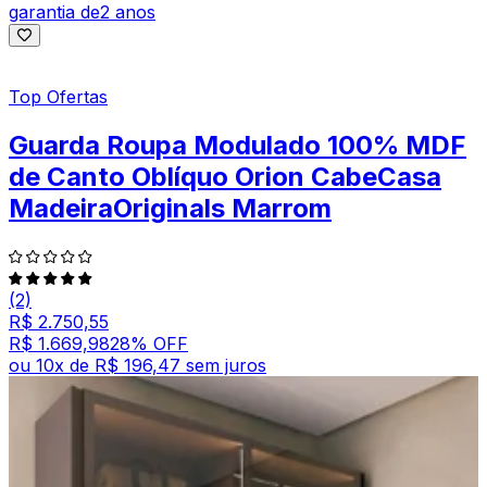
garantia de
2 anos
Top Ofertas
Guarda Roupa Modulado 100% MDF
de Canto Oblíquo Orion CabeCasa
MadeiraOriginals Marrom
(2)
R$ 2.750,55
R$ 1.669,98
28
% OFF
ou
10
x de
R$ 196,47
sem juros