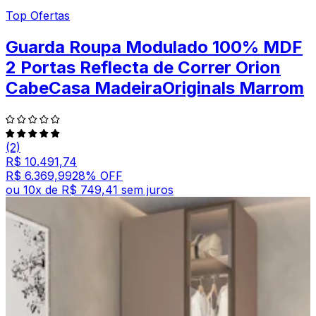
Top Ofertas
Guarda Roupa Modulado 100% MDF
2 Portas Reflecta de Correr Orion
CabeCasa MadeiraOriginals Marrom
(2)
R$ 10.491,74
R$ 6.369,99
28
% OFF
ou
10
x de
R$ 749,41
sem juros