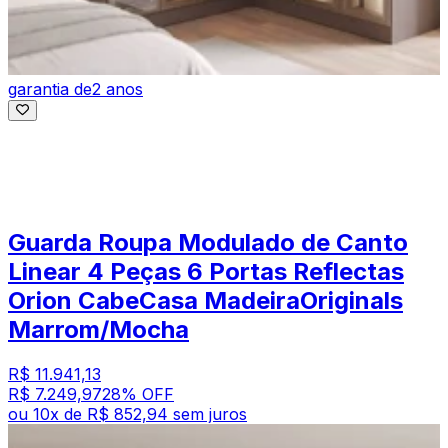
garantia de
2 anos
Guarda Roupa Modulado de Canto
Linear 4 Peças 6 Portas Reflectas
Orion CabeCasa MadeiraOriginals
Marrom/Mocha
R$ 11.941,13
R$ 7.249,97
28
% OFF
ou
10
x de
R$ 852,94
sem juros