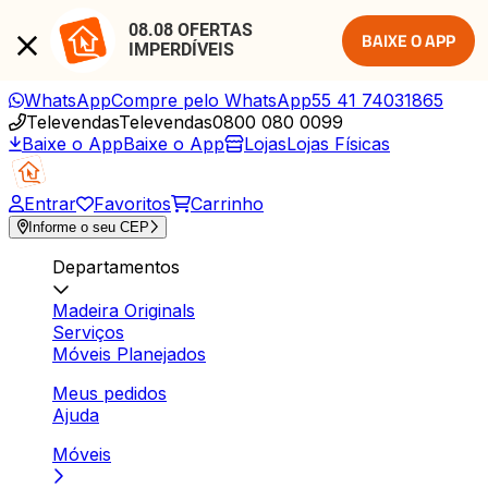
08.08 OFERTAS 
BAIXE O APP
IMPERDÍVEIS
WhatsApp
Compre pelo WhatsApp
55 41 74031865
Televendas
Televendas
0800 080 0099
Baixe o App
Baixe o App
Lojas
Lojas Físicas
Entrar
Favoritos
Carrinho
Informe o seu CEP
Departamentos
Madeira Originals
Serviços
Móveis Planejados
Meus pedidos
Ajuda
Móveis