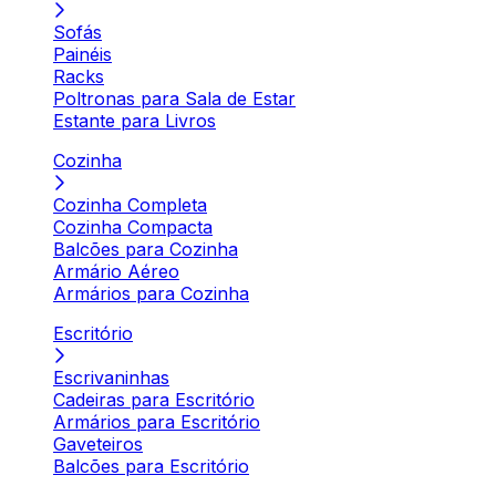
Sofás
Painéis
Racks
Poltronas para Sala de Estar
Estante para Livros
Cozinha
Cozinha Completa
Cozinha Compacta
Balcões para Cozinha
Armário Aéreo
Armários para Cozinha
Escritório
Escrivaninhas
Cadeiras para Escritório
Armários para Escritório
Gaveteiros
Balcões para Escritório