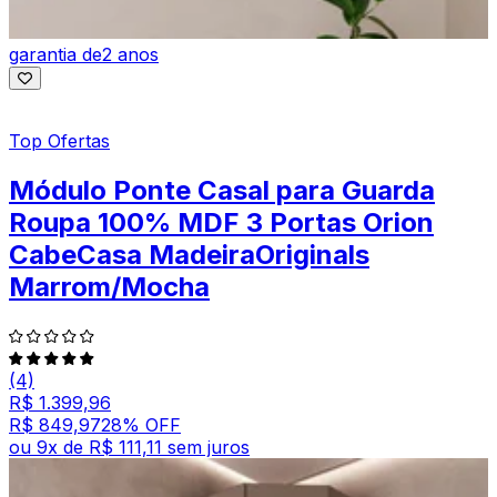
garantia de
2 anos
Top Ofertas
Módulo Ponte Casal para Guarda
Roupa 100% MDF 3 Portas Orion
CabeCasa MadeiraOriginals
Marrom/Mocha
(4)
R$ 1.399,96
R$ 849,97
28
% OFF
ou
9
x de
R$ 111,11
sem juros