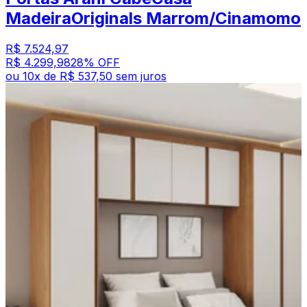
MadeiraOriginals Marrom/Cinamomo
R$ 7.524,97
R$ 4.299,98
28
% OFF
ou
10
x de
R$ 537,50
sem juros