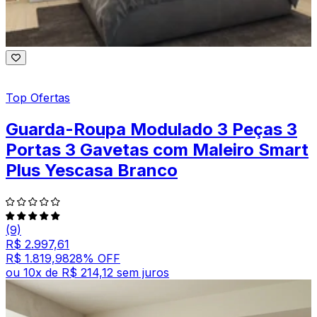
Top Ofertas
Guarda-Roupa Modulado 3 Peças 3
Portas 3 Gavetas com Maleiro Smart
Plus Yescasa Branco
(9)
R$ 2.997,61
R$ 1.819,98
28
% OFF
ou
10
x de
R$ 214,12
sem juros