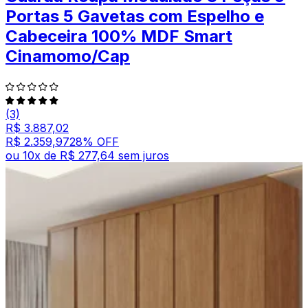
Portas 5 Gavetas com Espelho e
Cabeceira 100% MDF Smart
Cinamomo/Cap
(3)
R$ 3.887,02
R$ 2.359,97
28
% OFF
ou
10
x de
R$ 277,64
sem juros