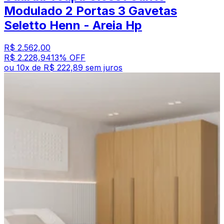
Modulado 2 Portas 3 Gavetas
Seletto Henn - Areia Hp
R$ 2.562,00
R$ 2.228,94
13
% OFF
ou
10
x de
R$ 222,89
sem juros