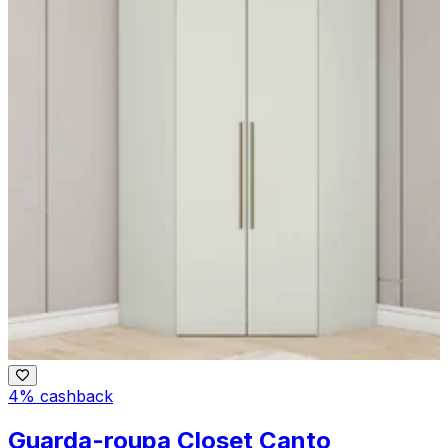
4% cashback
Guarda-roupa Closet Canto