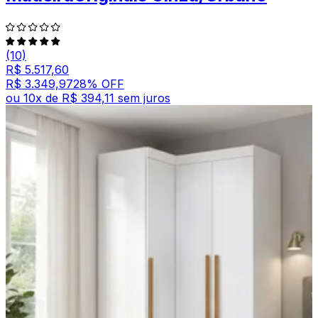
(10)
R$ 5.517,60
R$ 3.349,97
28
% OFF
ou
10
x de
R$ 394,11
sem juros