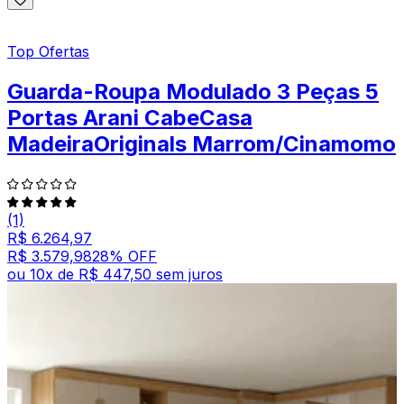
Top Ofertas
Guarda-Roupa Modulado 3 Peças 5
Portas Arani CabeCasa
MadeiraOriginals Marrom/Cinamomo
(1)
R$ 6.264,97
R$ 3.579,98
28
% OFF
ou
10
x de
R$ 447,50
sem juros