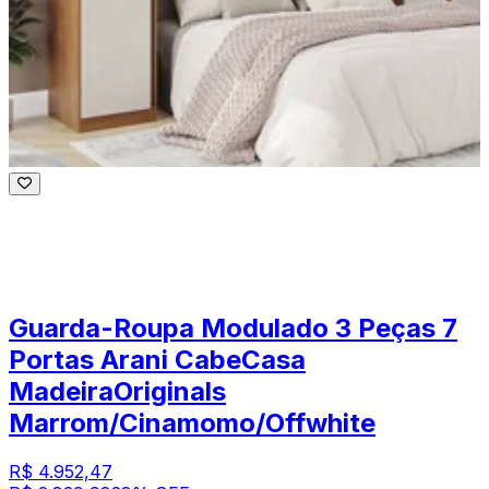
Guarda-Roupa Modulado 3 Peças 7
Portas Arani CabeCasa
MadeiraOriginals
Marrom/Cinamomo/Offwhite
R$ 4.952,47