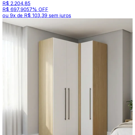
R$ 2.204,85
R$ 697,90
57
% OFF
ou
9
x de
R$ 103,39
sem juros