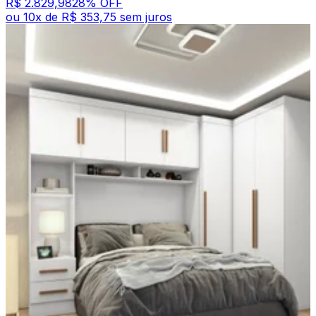
R$ 2.829,98
28
% OFF
ou
10
x de
R$ 353,75
sem juros