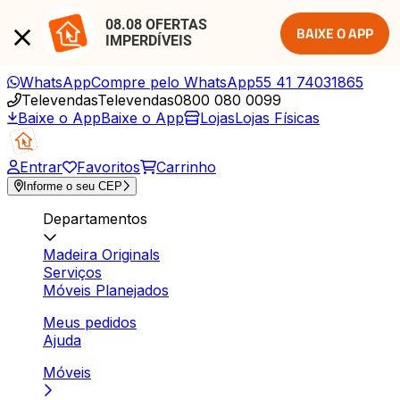
08.08 OFERTAS 
BAIXE O APP
IMPERDÍVEIS
WhatsApp
Compre pelo WhatsApp
55 41 74031865
Televendas
Televendas
0800 080 0099
Baixe o App
Baixe o App
Lojas
Lojas Físicas
Entrar
Favoritos
Carrinho
Informe o seu CEP
Departamentos
Madeira Originals
Serviços
Móveis Planejados
Meus pedidos
Ajuda
Móveis