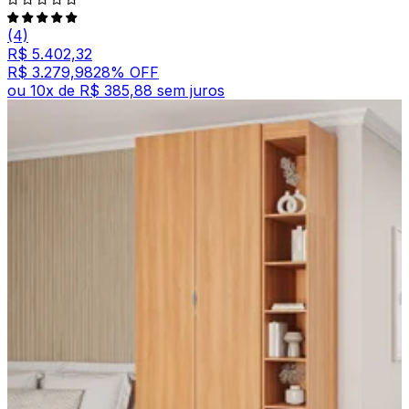
(4)
R$ 5.402,32
R$ 3.279,98
28
% OFF
ou
10
x de
R$ 385,88
sem juros