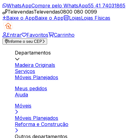
WhatsApp
Compre pelo WhatsApp
55 41 74031865
Televendas
Televendas
0800 080 0099
Baixe o App
Baixe o App
Lojas
Lojas Físicas
Entrar
Favoritos
Carrinho
Informe o seu CEP
Departamentos
Madeira Originals
Serviços
Móveis Planejados
Meus pedidos
Ajuda
Móveis
Móveis Planejados
Reforma e Construção
Outros departamentos