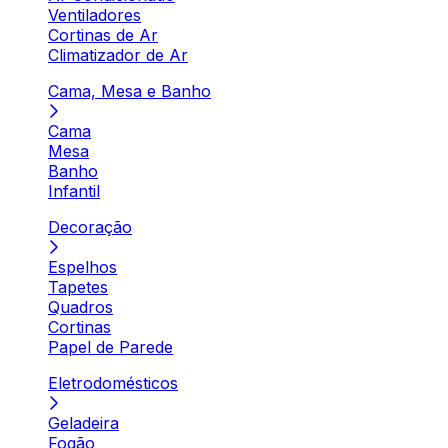
Ventiladores
Cortinas de Ar
Climatizador de Ar
Cama, Mesa e Banho
Cama
Mesa
Banho
Infantil
Decoração
Espelhos
Tapetes
Quadros
Cortinas
Papel de Parede
Eletrodomésticos
Geladeira
Fogão