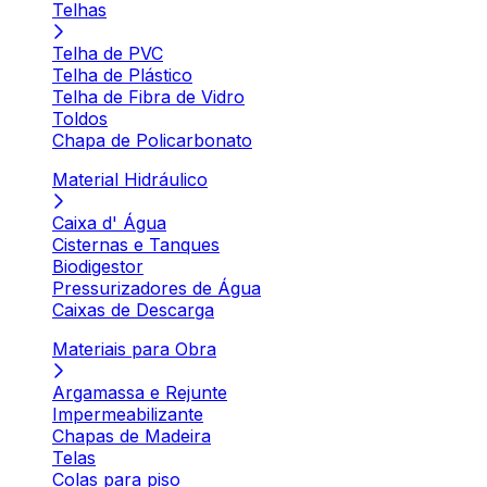
Telhas
Telha de PVC
Telha de Plástico
Telha de Fibra de Vidro
Toldos
Chapa de Policarbonato
Material Hidráulico
Caixa d' Água
Cisternas e Tanques
Biodigestor
Pressurizadores de Água
Caixas de Descarga
Materiais para Obra
Argamassa e Rejunte
Impermeabilizante
Chapas de Madeira
Telas
Colas para piso