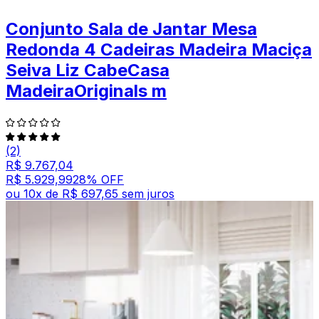
Conjunto Sala de Jantar Mesa
Redonda 4 Cadeiras Madeira Maciça
Seiva Liz CabeCasa
MadeiraOriginals m
(2)
R$ 9.767,04
R$ 5.929,99
28
% OFF
ou
10
x de
R$ 697,65
sem juros