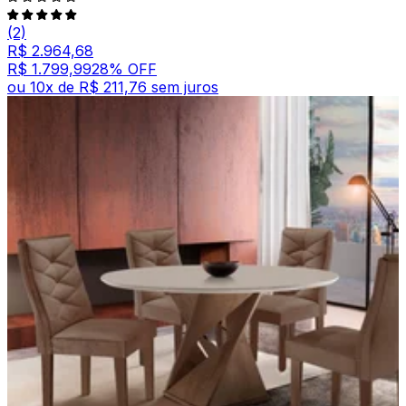
(2)
R$ 2.964,68
R$ 1.799,99
28
% OFF
ou
10
x de
R$ 211,76
sem juros