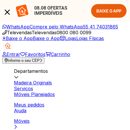
08.08 OFERTAS 
BAIXE O APP
IMPERDÍVEIS
WhatsApp
Compre pelo WhatsApp
55 41 74031865
Televendas
Televendas
0800 080 0099
Baixe o App
Baixe o App
Lojas
Lojas Físicas
Entrar
Favoritos
Carrinho
Informe o seu CEP
Departamentos
Madeira Originals
Serviços
Móveis Planejados
Meus pedidos
Ajuda
Móveis