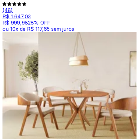
(48)
R$ 1.647,03
R$ 999,98
28
% OFF
ou
10
x de
R$ 117,65
sem juros