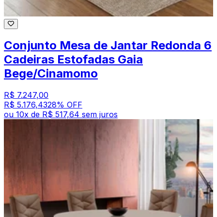
Conjunto Mesa de Jantar Redonda 6
Cadeiras Estofadas Gaia
Bege/Cinamomo
R$ 7.247,00
R$ 5.176,43
28
% OFF
ou
10
x de
R$ 517,64
sem juros