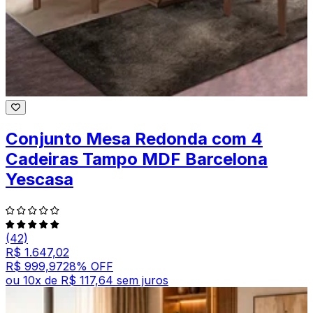
Conjunto Mesa Redonda com 4
Cadeiras Tampo MDF Barcelona
Yescasa
(42)
R$ 1.647,02
R$ 999,97
28
% OFF
ou
10
x de
R$ 117,64
sem juros