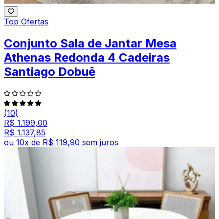
Top Ofertas
Conjunto Sala de Jantar Mesa
Athenas Redonda 4 Cadeiras
Santiago Dobuê
(10)
R$ 1.199,00
R$ 1.137,85
ou
10
x de
R$ 119,90
sem juros