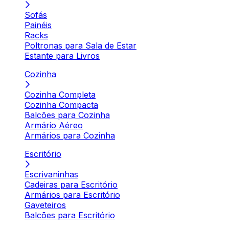
Sofás
Painéis
Racks
Poltronas para Sala de Estar
Estante para Livros
Cozinha
Cozinha Completa
Cozinha Compacta
Balcões para Cozinha
Armário Aéreo
Armários para Cozinha
Escritório
Escrivaninhas
Cadeiras para Escritório
Armários para Escritório
Gaveteiros
Balcões para Escritório