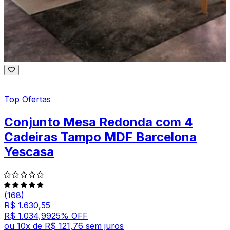
Top Ofertas
Conjunto Mesa Redonda com 4
Cadeiras Tampo MDF Barcelona
Yescasa
(168)
R$ 1.630,55
R$ 1.034,99
25
% OFF
ou
10
x de
R$ 121,76
sem juros