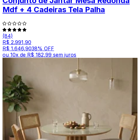
Conjunto de Jantar Mesa Redonda
Mdf + 4 Cadeiras Tela Palha
(84)
R$ 2.991,90
R$ 1.646,90
38
% OFF
ou
10
x de
R$ 182,99
sem juros