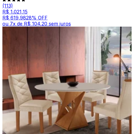
(113)
R$ 1.021,15
R$ 619,98
28
% OFF
ou
7
x de
R$ 104,20
sem juros