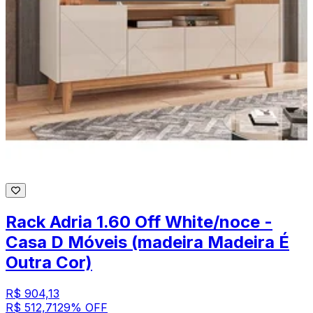
Rack Adria 1.60 Off White/noce -
Casa D Móveis (madeira Madeira É
Outra Cor)
R$ 904,13
R$ 512,71
29
% OFF