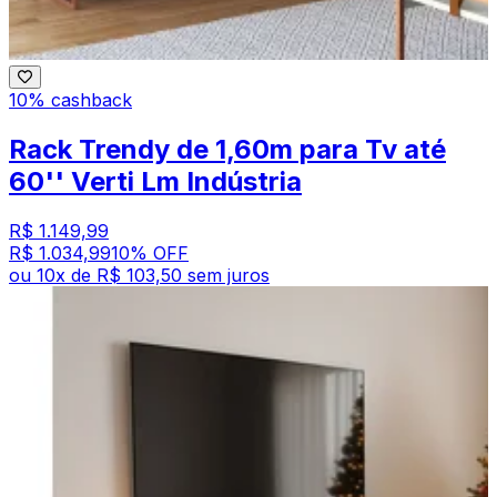
10% cashback
Rack Trendy de 1,60m para Tv até
60'' Verti Lm Indústria
R$ 1.149,99
R$ 1.034,99
10
% OFF
ou
10
x de
R$ 103,50
sem juros