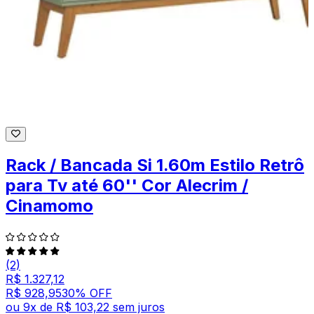
Rack / Bancada Si 1.60m Estilo Retrô
para Tv até 60'' Cor Alecrim /
Cinamomo
(2)
R$ 1.327,12
R$ 928,95
30
% OFF
ou
9
x de
R$ 103,22
sem juros