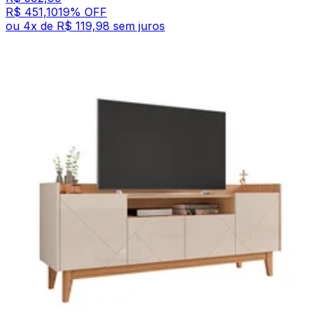
R$ 451,10
19
% OFF
ou
4
x de
R$ 119,98
sem juros