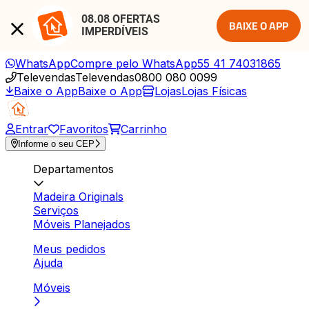
08.08 OFERTAS 
BAIXE O APP
IMPERDÍVEIS
WhatsApp
Compre pelo WhatsApp
55 41 74031865
Televendas
Televendas
0800 080 0099
Baixe o App
Baixe o App
Lojas
Lojas Físicas
Entrar
Favoritos
Carrinho
Informe o seu CEP
Departamentos
Madeira Originals
Serviços
Móveis Planejados
Meus pedidos
Ajuda
Móveis