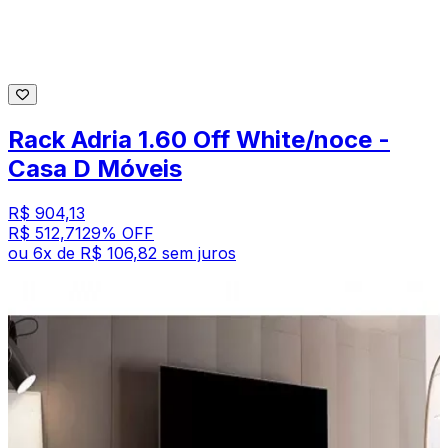
Rack Adria 1.60 Off White/noce -
Casa D Móveis
R$ 904,13
R$ 512,71
29
% OFF
ou
6
x de
R$ 106,82
sem juros