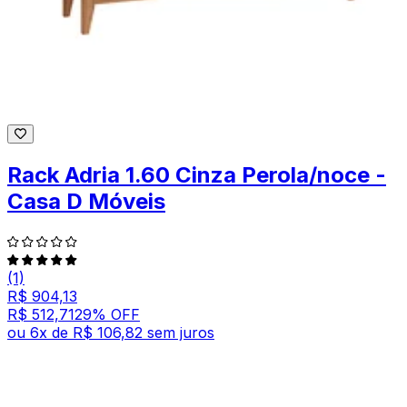
Rack Adria 1.60 Cinza Perola/noce -
Casa D Móveis
(1)
R$ 904,13
R$ 512,71
29
% OFF
ou
6
x de
R$ 106,82
sem juros