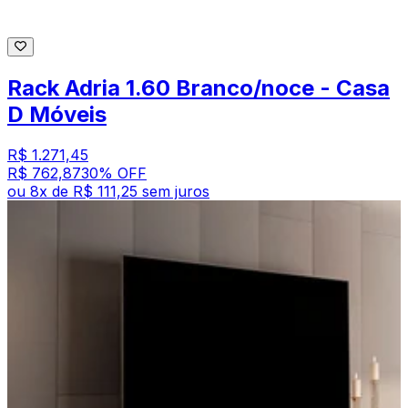
Rack Adria 1.60 Branco/noce - Casa
D Móveis
R$ 1.271,45
R$ 762,87
30
% OFF
ou
8
x de
R$ 111,25
sem juros