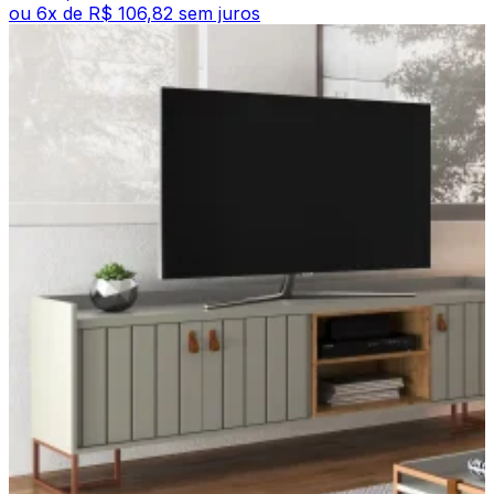
ou
6
x de
R$ 106,82
sem juros