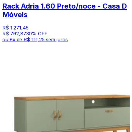
Rack Adria 1.60 Preto/noce - Casa D
Móveis
R$ 1.271,45
R$ 762,87
30
% OFF
ou
8
x de
R$ 111,25
sem juros