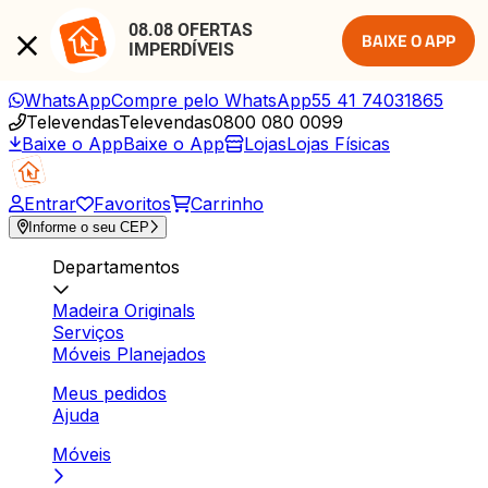
08.08 OFERTAS 
BAIXE O APP
IMPERDÍVEIS
WhatsApp
Compre pelo WhatsApp
55 41 74031865
Televendas
Televendas
0800 080 0099
Baixe o App
Baixe o App
Lojas
Lojas Físicas
Entrar
Favoritos
Carrinho
Informe o seu CEP
Departamentos
Madeira Originals
Serviços
Móveis Planejados
Meus pedidos
Ajuda
Móveis