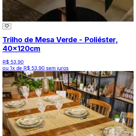
Trilho de Mesa Verde - Poliéster,
40x120cm
R$ 53,90
ou
1
x de
R$ 53,90
sem juros