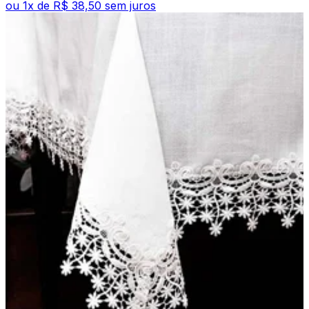
ou
1
x de
R$ 38,50
sem juros