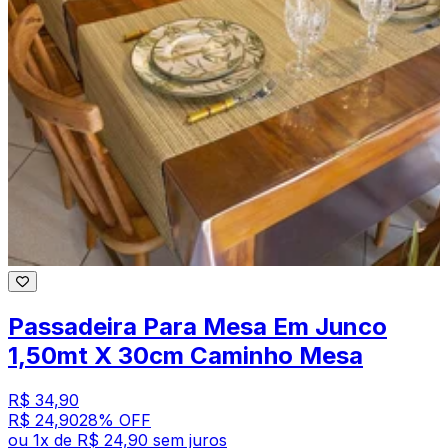
Passadeira Para Mesa Em Junco
1,50mt X 30cm Caminho Mesa
R$ 34,90
R$ 24,90
28
% OFF
ou
1
x de
R$ 24,90
sem juros