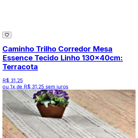
Caminho Trilho Corredor Mesa
Essence Tecido Linho 130x40cm:
Terracota
R$ 31,25
ou
1
x de
R$ 31,25
sem juros