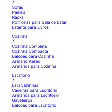
Sofás
Painéis
Racks
Poltronas para Sala de Estar
Estante para Livros
Cozinha
Cozinha Completa
Cozinha Compacta
Balcões para Cozinha
Armário Aéreo
Armários para Cozinha
Escritório
Escrivaninhas
Cadeiras para Escritório
Armários para Escritório
Gaveteiros
Balcões para Escritório