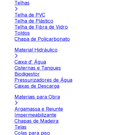
Telhas
Telha de PVC
Telha de Plástico
Telha de Fibra de Vidro
Toldos
Chapa de Policarbonato
Material Hidráulico
Caixa d' Água
Cisternas e Tanques
Biodigestor
Pressurizadores de Água
Caixas de Descarga
Materiais para Obra
Argamassa e Rejunte
Impermeabilizante
Chapas de Madeira
Telas
Colas para piso