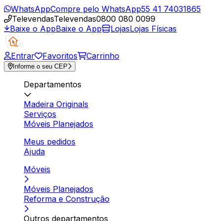
WhatsApp
Compre pelo WhatsApp
55 41 74031865
Televendas
Televendas
0800 080 0099
Baixe o App
Baixe o App
Lojas
Lojas Físicas
Entrar
Favoritos
Carrinho
Informe o seu CEP
Departamentos
Madeira Originals
Serviços
Móveis Planejados
Meus pedidos
Ajuda
Móveis
Móveis Planejados
Reforma e Construção
Outros departamentos