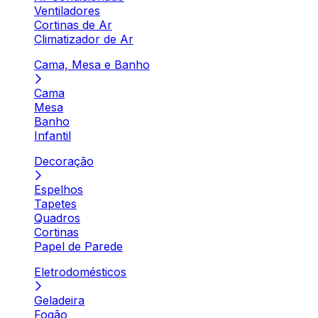
Ventiladores
Cortinas de Ar
Climatizador de Ar
Cama, Mesa e Banho
Cama
Mesa
Banho
Infantil
Decoração
Espelhos
Tapetes
Quadros
Cortinas
Papel de Parede
Eletrodomésticos
Geladeira
Fogão