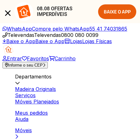
08.08 OFERTAS 
BAIXE O APP
IMPERDÍVEIS
WhatsApp
Compre pelo WhatsApp
55 41 74031865
Televendas
Televendas
0800 080 0099
Baixe o App
Baixe o App
Lojas
Lojas Físicas
Entrar
Favoritos
Carrinho
Informe o seu CEP
Departamentos
Madeira Originals
Serviços
Móveis Planejados
Meus pedidos
Ajuda
Móveis