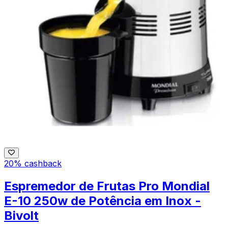
20% cashback
Espremedor de Frutas Pro Mondial
E-10 250w de Potência em Inox -
Bivolt