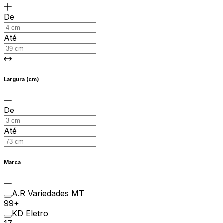
De
Até
Largura (cm)
De
Até
Marca
A.R Variedades MT
99+
KD Eletro
17