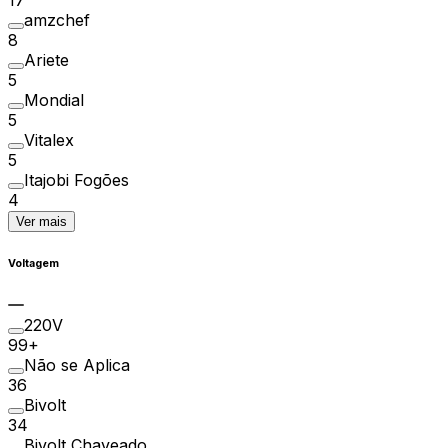
amzchef
8
Ariete
5
Mondial
5
Vitalex
5
Itajobi Fogões
4
Ver mais
Voltagem
220V
99+
Não se Aplica
36
Bivolt
34
Bivolt Chaveado