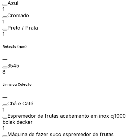
Azul
1
Cromado
1
Preto / Prata
1
Rotação (rpm)
3545
8
Linha ou Coleção
Chá e Café
1
Espremedor de frutas acabamento em inox cj1000
bclak decker
1
Máquina de fazer suco espremedor de frutas