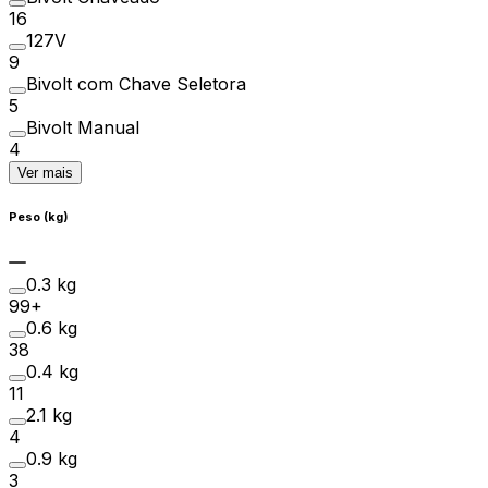
16
127V
9
Bivolt com Chave Seletora
5
Bivolt Manual
4
Ver mais
Peso (kg)
0.3 kg
99+
0.6 kg
38
0.4 kg
11
2.1 kg
4
0.9 kg
3