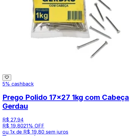
5% cashback
Prego Polido 17x27 1kg com Cabeça
Gerdau
R$ 27,94
R$ 19,80
21
% OFF
ou
1
x de
R$ 19,80
sem juros