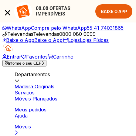
08.08 OFERTAS 
BAIXE O APP
IMPERDÍVEIS
WhatsApp
Compre pelo WhatsApp
55 41 74031865
Televendas
Televendas
0800 080 0099
Baixe o App
Baixe o App
Lojas
Lojas Físicas
Entrar
Favoritos
Carrinho
Informe o seu CEP
Departamentos
Madeira Originals
Serviços
Móveis Planejados
Meus pedidos
Ajuda
Móveis