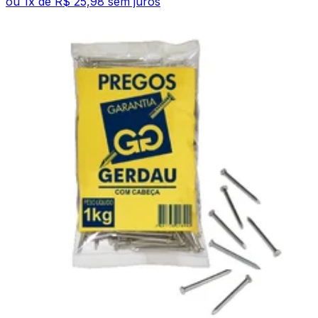
ou
1
x de
R$ 25,98
sem juros