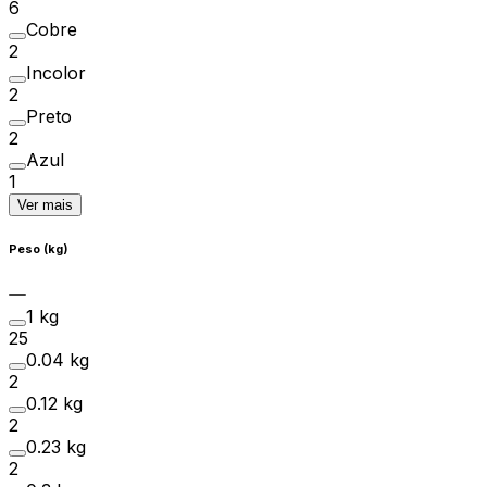
6
Cobre
2
Incolor
2
Preto
2
Azul
1
Ver mais
Peso (kg)
1 kg
25
0.04 kg
2
0.12 kg
2
0.23 kg
2