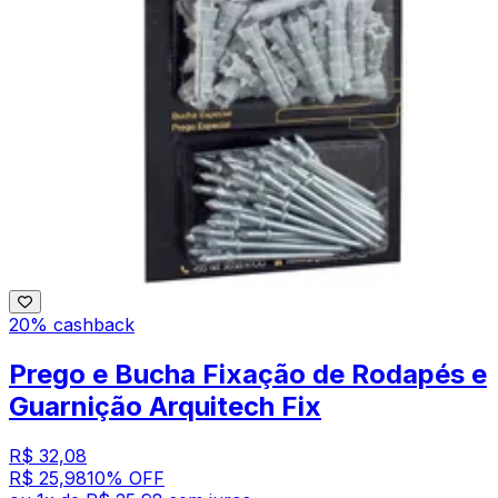
20% cashback
Prego e Bucha Fixação de Rodapés e
Guarnição Arquitech Fix
R$ 32,08
R$ 25,98
10
% OFF