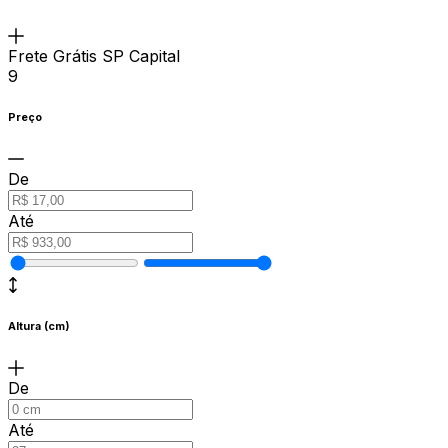
Frete Grátis SP Capital
9
Preço
De
Até
Altura (cm)
De
Até