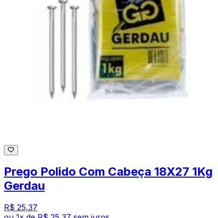
Prego Polido Com Cabeça 18X27 1Kg
Gerdau
R$ 25,37
ou
1
x de
R$ 25,37
sem juros