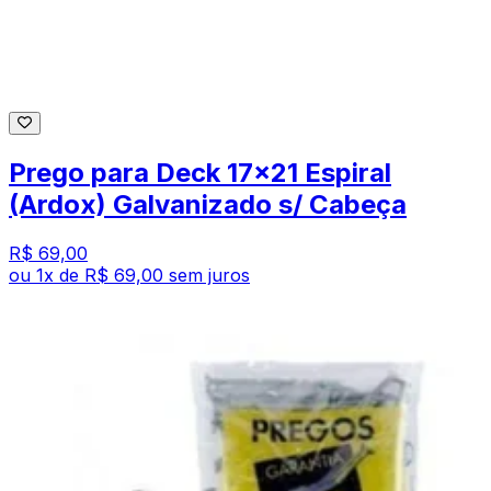
Prego para Deck 17x21 Espiral
(Ardox) Galvanizado s/ Cabeça
R$ 69,00
ou
1
x de
R$ 69,00
sem juros