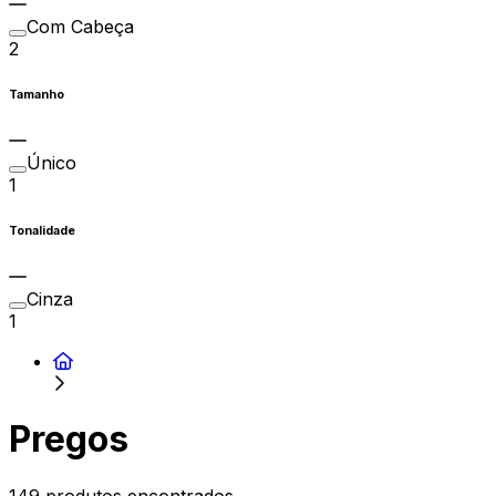
Com Cabeça
2
Tamanho
Único
1
Tonalidade
Cinza
1
Pregos
149 produtos encontrados