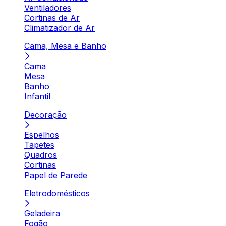
Ventiladores
Cortinas de Ar
Climatizador de Ar
Cama, Mesa e Banho
Cama
Mesa
Banho
Infantil
Decoração
Espelhos
Tapetes
Quadros
Cortinas
Papel de Parede
Eletrodomésticos
Geladeira
Fogão