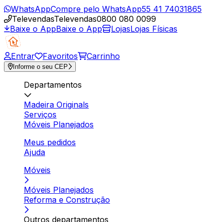
WhatsApp
Compre pelo WhatsApp
55 41 74031865
Televendas
Televendas
0800 080 0099
Baixe o App
Baixe o App
Lojas
Lojas Físicas
Entrar
Favoritos
Carrinho
Informe o seu CEP
Departamentos
Madeira Originals
Serviços
Móveis Planejados
Meus pedidos
Ajuda
Móveis
Móveis Planejados
Reforma e Construção
Outros departamentos