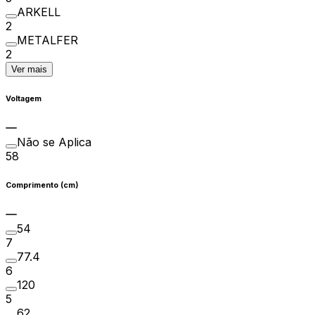
ARKELL
2
METALFER
2
Ver mais
Voltagem
Não se Aplica
58
Comprimento (cm)
54
7
77.4
6
120
5
62