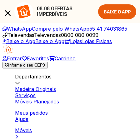
08.08 OFERTAS 
BAIXE O APP
IMPERDÍVEIS
WhatsApp
Compre pelo WhatsApp
55 41 74031865
Televendas
Televendas
0800 080 0099
Baixe o App
Baixe o App
Lojas
Lojas Físicas
Entrar
Favoritos
Carrinho
Informe o seu CEP
Departamentos
Madeira Originals
Serviços
Móveis Planejados
Meus pedidos
Ajuda
Móveis