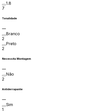
1.8
7
Tonalidade
Branco
2
Preto
2
Necessita Montagem
Não
2
Antiderrapante
Sim
1