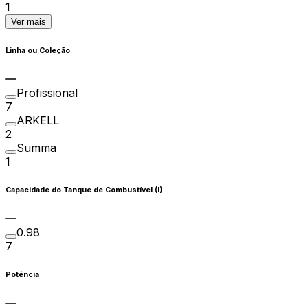
1
Ver mais
Linha ou Coleção
Profissional
7
ARKELL
2
Summa
1
Capacidade do Tanque de Combustível (l)
0.98
7
Potência