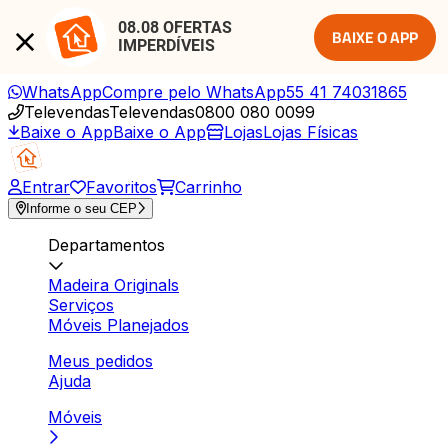
08.08 OFERTAS 
BAIXE O APP
IMPERDÍVEIS
WhatsApp
Compre pelo WhatsApp
55 41 74031865
Televendas
Televendas
0800 080 0099
Baixe o App
Baixe o App
Lojas
Lojas Físicas
Entrar
Favoritos
Carrinho
Informe o seu CEP
Departamentos
Madeira Originals
Serviços
Móveis Planejados
Meus pedidos
Ajuda
Móveis