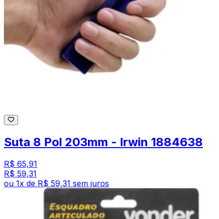
Suta 8 Pol 203mm - Irwin 1884638
R$ 65,91
R$ 59,31
ou
1
x de
R$ 59,31
sem juros