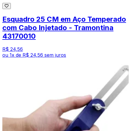
Esquadro 25 CM em Aço Temperado
com Cabo Injetado - Tramontina
43170010
R$ 24,56
ou
1
x de
R$ 24,56
sem juros