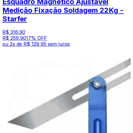
Esquadro Magnético Ajustável
Medição Fixação Soldagem 22Kg -
Starfer
R$ 316,90
R$ 259,90
17
% OFF
ou
2
x de
R$ 129,95
sem juros