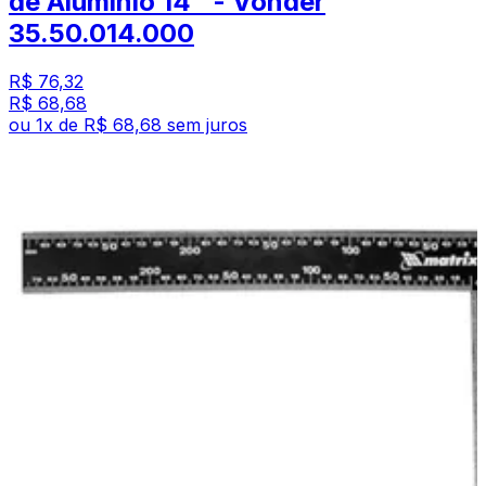
de Alumínio 14" - Vonder
35.50.014.000
R$ 76,32
R$ 68,68
ou
1
x de
R$ 68,68
sem juros