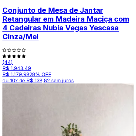
Conjunto de Mesa de Jantar
Retangular em Madeira Maciça com
4 Cadeiras Nubia Vegas Yescasa
Cinza/Mel
(44)
R$ 1.943,49
R$ 1.179,98
28
% OFF
ou
10
x de
R$ 138,82
sem juros