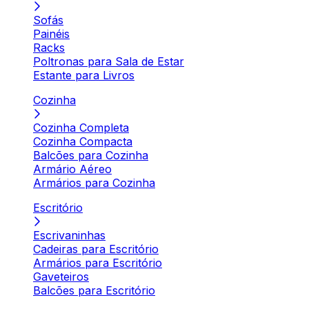
Sofás
Painéis
Racks
Poltronas para Sala de Estar
Estante para Livros
Cozinha
Cozinha Completa
Cozinha Compacta
Balcões para Cozinha
Armário Aéreo
Armários para Cozinha
Escritório
Escrivaninhas
Cadeiras para Escritório
Armários para Escritório
Gaveteiros
Balcões para Escritório