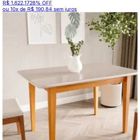
R$ 1.622,17
28
% OFF
ou
10
x de
R$ 190,84
sem juros