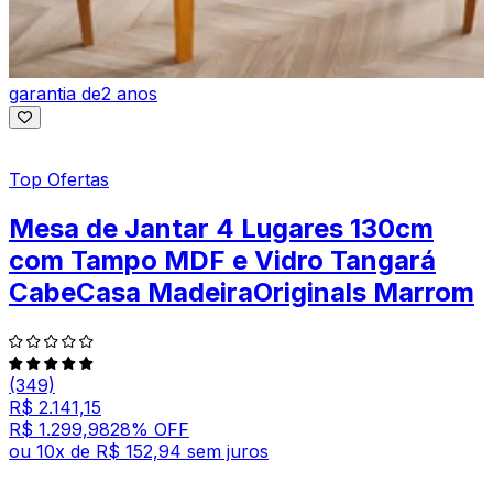
garantia de
2 anos
Top Ofertas
Mesa de Jantar 4 Lugares 130cm
com Tampo MDF e Vidro Tangará
CabeCasa MadeiraOriginals Marrom
(349)
R$ 2.141,15
R$ 1.299,98
28
% OFF
ou
10
x de
R$ 152,94
sem juros