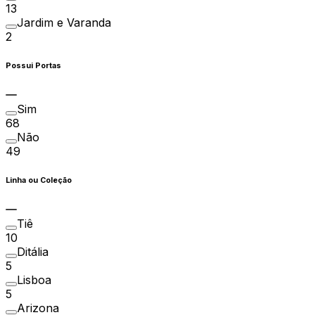
13
Jardim e Varanda
2
Possui Portas
Sim
68
Não
49
Linha ou Coleção
Tiê
10
Ditália
5
Lisboa
5
Arizona