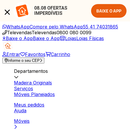
08.08 OFERTAS 
BAIXE O APP
IMPERDÍVEIS
WhatsApp
Compre pelo WhatsApp
55 41 74031865
Televendas
Televendas
0800 080 0099
Baixe o App
Baixe o App
Lojas
Lojas Físicas
Entrar
Favoritos
Carrinho
Informe o seu CEP
Departamentos
Madeira Originals
Serviços
Móveis Planejados
Meus pedidos
Ajuda
Móveis