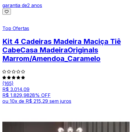
garantia de
2 anos
Top Ofertas
Kit 4 Cadeiras Madeira Maciça Tiê
CabeCasa MadeiraOriginals
Marrom/Amendoa_Caramelo
(165)
R$ 3.014,09
R$ 1.829,98
28
% OFF
ou
10
x de
R$ 215,29
sem juros