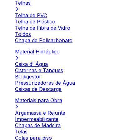
Telhas
Telha de PVC
Telha de Plástico
Telha de Fibra de Vidro
Toldos
Chapa de Policarbonato
Material Hidráulico
Caixa d' Água
Cisternas e Tanques
Biodigestor
Pressurizadores de Água
Caixas de Descarga
Materiais para Obra
Argamassa e Rejunte
Impermeabilizante
Chapas de Madeira
Telas
Colas para piso