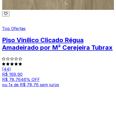
Top Ofertas
Piso Vinílico Clicado Régua
Amadeirado por M² Cerejeira Tubrax
(44)
R$ 169,90
R$ 78,76
46
% OFF
ou
1
x de
R$ 78,76
sem juros