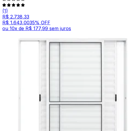
(1)
R$ 2.738,33
R$ 1.643,00
35
% OFF
ou
10
x de
R$ 177,99
sem juros