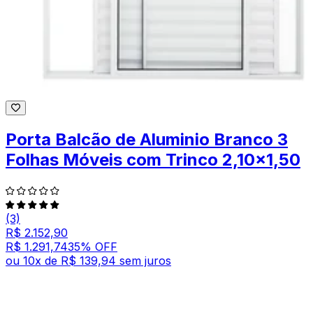
Porta Balcão de Aluminio Branco 3
Folhas Móveis com Trinco 2,10x1,50
(3)
R$ 2.152,90
R$ 1.291,74
35
% OFF
ou
10
x de
R$ 139,94
sem juros