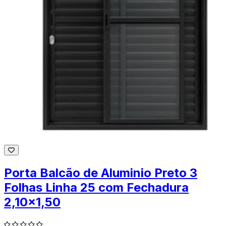
Porta Balcão de Aluminio Preto 3
Folhas Linha 25 com Fechadura
2,10x1,50