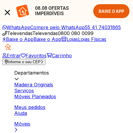
08.08 OFERTAS 
BAIXE O APP
IMPERDÍVEIS
WhatsApp
Compre pelo WhatsApp
55 41 74031865
Televendas
Televendas
0800 080 0099
Baixe o App
Baixe o App
Lojas
Lojas Físicas
Entrar
Favoritos
Carrinho
Informe o seu CEP
Departamentos
Madeira Originals
Serviços
Móveis Planejados
Meus pedidos
Ajuda
Móveis