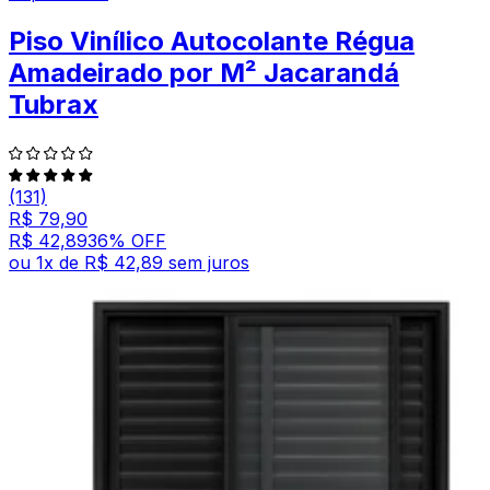
Piso Vinílico Autocolante Régua
Amadeirado por M² Jacarandá
Tubrax
(131)
R$ 79,90
R$ 42,89
36
% OFF
ou
1
x de
R$ 42,89
sem juros