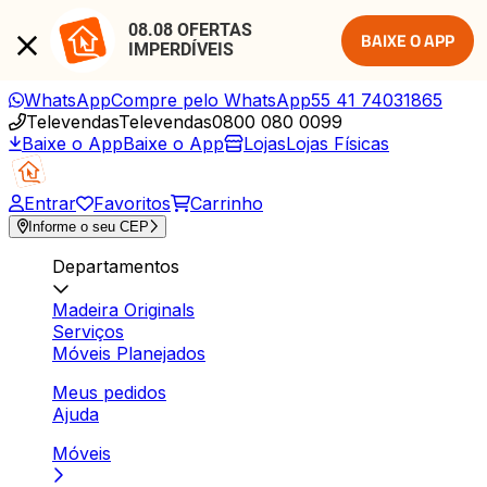
08.08 OFERTAS 
BAIXE O APP
IMPERDÍVEIS
WhatsApp
Compre pelo WhatsApp
55 41 74031865
Televendas
Televendas
0800 080 0099
Baixe o App
Baixe o App
Lojas
Lojas Físicas
Entrar
Favoritos
Carrinho
Informe o seu CEP
Departamentos
Madeira Originals
Serviços
Móveis Planejados
Meus pedidos
Ajuda
Móveis