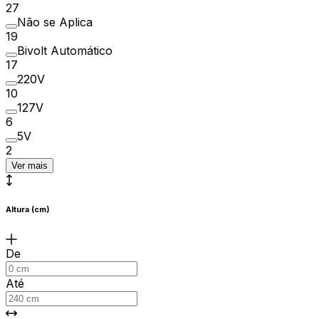
27
Não se Aplica
19
Bivolt Automático
17
220V
10
127V
6
5V
2
Ver mais
Altura (cm)
De
Até